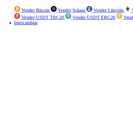
Vender Bitcoin
Vender Solana
Vender Litecoin
V
Vender USDT TRC20
Vender USDT ERC20
Vend
Intercambiar