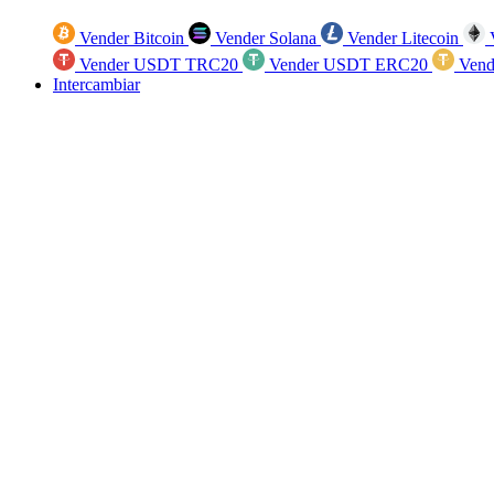
Vender Bitcoin
Vender Solana
Vender Litecoin
V
Vender USDT TRC20
Vender USDT ERC20
Vend
Intercambiar