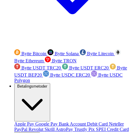
Bytte Bitcoin
Bytte Solana
Bytte Litecoin
Bytte Ethereum
Bytte TRON
Bytte USDT TRC20
Bytte USDT ERC20
Bytte
USDT BEP20
Bytte USDC ERC20
Bytte USDC
Polygon
Betalingsmetoder
Apple Pay
Google Pay
Bank Account
Debit Card
Neteller
PayPal
Revolut
Skrill
AstroPay
Trustly
Pix
SPEI
Credit Card