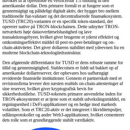
udviklet til at opretholde en verificerbar 1:1-binding til den
amerikanske dollar. Dets primære formål er at fungere som et
gennemsigtigt og pålideligt digitalt aktiv, der bygger bro mellem
traditionelle fiat-valutaer og det decentraliserede finansøkosystem.
TUSD (TRC20)-varianten er en specifik token-standard, der
opererer native på TRON-blockchainen. Dette udnytter TRON-
netværkets høje dataoverførselshastighed og lave
transaktionsgebyrer, hvilket giver brugerne et yderst effektivt og
omkostningseffektivt middel til peer-to-peer-betalinger og on-
chain-aktiviteter. Det giver dollarens stabilitet med ydeevnen fra en
moderne blockchain-teknologiinfrastruktur.
Den afgørende differentiator for TUSD er dens robuste ramme for
tillid og gennemsigtighed. Stablecoinen er fuldt ud bakket op af
amerikanske dollarreserver, der opbevares hos uafhængigt
reviderede finansielle institutioner. Gennem et partnerskab med et
revisionsfirma leverer den næsten realtids on-chain-attesteringer af
sine reserver, hvilket giver kryptografisk bevis for
sikkerhedsstillelse. TUSD-tokenets primære anvendelse inden for
TRON-økosystemet er at tjene som et stabilt udvekslingsmiddel, en
regningsenhed i DeFi-applikationer og en hedge mod markeds
volatilitet. Som et TRC20-aktiv er det integreret i likviditetspuljer,
udlånsprotokoller og andre Web3-applikationer, hvilket cementerer
dets rolle som et grundlæggende stabilt værdiaktiv.