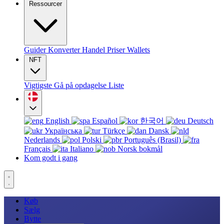
Ressourcer
Guider
Konverter
Handel
Priser
Wallets
NFT
Vigtigste
Gå på opdagelse
Liste
English
Español
한국어
Deutsch
Українська
Türkçe
Dansk
Nederlands
Polski
Português (Brasil)
Français
Italiano
Norsk bokmål
Kom godt i gang
Køb
Sælg
Bytte