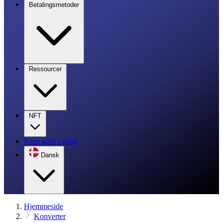
Betalingsmetoder
Ressourcer
NFT
Kom godt i gang
Dansk
Hjemmeside
Konverter