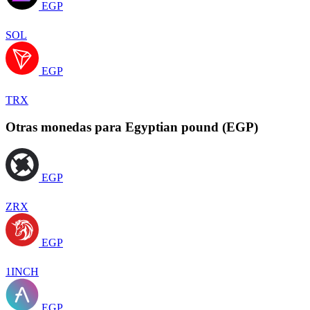
EGP
SOL
EGP
TRX
Otras monedas para Egyptian pound (EGP)
EGP
ZRX
EGP
1INCH
EGP