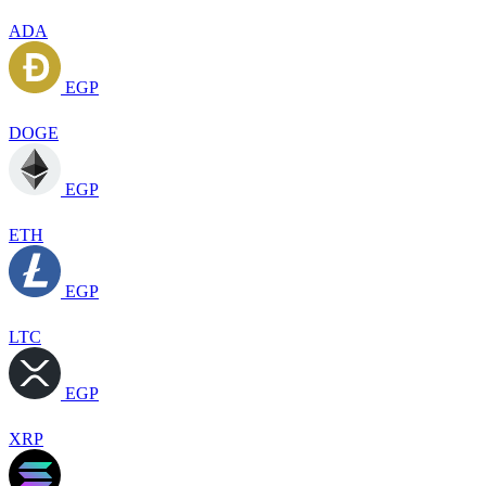
ADA
EGP
DOGE
EGP
ETH
EGP
LTC
EGP
XRP