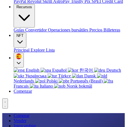
PayPal
Revolut
Skrill
AstroPay
Trustly
Pix
SPEI
Credit Card
Recursos
Guías
Convertidor
Operaciones bursátiles
Precios
Billeteras
NFT
Principal
Explore
Lista
English
Español
한국어
Deutsch
Українська
Türkçe
Dansk
Nederlands
Polski
Português (Brasil)
Français
Italiano
Norsk bokmål
Comenzar
Comprar
Vender
Intercambiar