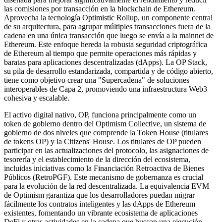
las comisiones por transacción en la blockchain de Ethereum.
Aprovecha la tecnología Optimistic Rollup, un componente central
de su arquitectura, para agrupar múltiples transacciones fuera de la
cadena en una única transacción que luego se envía a la mainnet de
Ethereum. Este enfoque hereda la robusta seguridad criptográfica
de Ethereum al tiempo que permite operaciones más rápidas y
baratas para aplicaciones descentralizadas (dApps). La OP Stack,
su pila de desarrollo estandarizada, compartida y de código abierto,
tiene como objetivo crear una "Supercadena" de soluciones
interoperables de Capa 2, promoviendo una infraestructura Web3
cohesiva y escalable.
El activo digital nativo, OP, funciona principalmente como un
token de gobierno dentro del Optimism Collective, un sistema de
gobierno de dos niveles que comprende la Token House (titulares
de tokens OP) y la Citizens' House. Los titulares de OP pueden
participar en las actualizaciones del protocolo, las asignaciones de
tesorería y el establecimiento de la dirección del ecosistema,
incluidas iniciativas como la Financiación Retroactiva de Bienes
Públicos (RetroPGF). Este mecanismo de gobernanza es crucial
para la evolución de la red descentralizada. La equivalencia EVM
de Optimism garantiza que los desarrolladores puedan migrar
fácilmente los contratos inteligentes y las dApps de Ethereum
existentes, fomentando un vibrante ecosistema de aplicaciones
DeFi y otras actividades en la cadena que buscan una ejecución