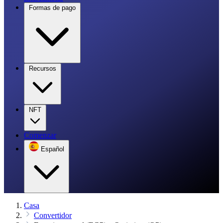
Formas de pago
Recursos
NFT
Comenzar
Español
Casa
Convertidor