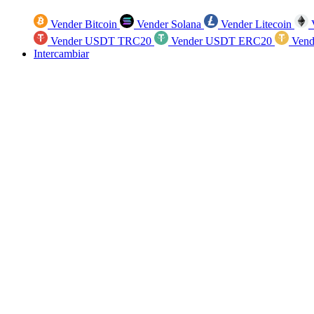
Vender Bitcoin
Vender Solana
Vender Litecoin
V
Vender USDT TRC20
Vender USDT ERC20
Vend
Intercambiar