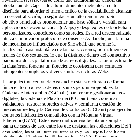
blockchain de Capa 1 de alto rendimiento, meticulosamente
diseñada para abordar el trilema crítico de la escalabilidad: alcanzar
la descentralización, la seguridad y un alto rendimiento. Su
objetivo principal es proporcionar una base sólida y versátil para
aplicaciones descentralizadas (dApps) y despliegues de blockchain
personalizados, conocidos como subredes. Esta red descentralizada
utiliza el innovador protocolo de consenso Avalanche, una familia
de mecanismos influenciados por Snowball, que permite la
finalización casi instantánea de las transacciones, normalmente en
menos de dos segundos, lo que la distingue dentro del competitivo
panorama de las plataformas de activos digitales. La arquitectura de
la plataforma fomenta un floreciente ecosistema para contratos
inteligentes complejos y diversas infraestructuras Web3.
La arquitectura central de Avalanche está estructurada de forma
única en torno a tres cadenas distintas pero interoperables: la
Cadena de Intercambio (X-Chain) para crear y gestionar activos
digitales, la Cadena de Plataforma (P-Chain) para coordinar
validadores, rastrear subredes activas y permitir la creación de
nuevas subredes, y la Cadena de Contratos (C-Chain) para ejecutar
contratos inteligentes compatibles con la Máquina Virtual
Ethereum (EVM). Este diseño multicadena facilita una amplia
gama de casos de uso, entre los que destacan las aplicaciones DeFi
avanzadas, las soluciones empresariales y los juegos basados en
blockchain. El token de utilidad nativo, AVAX, forma parte