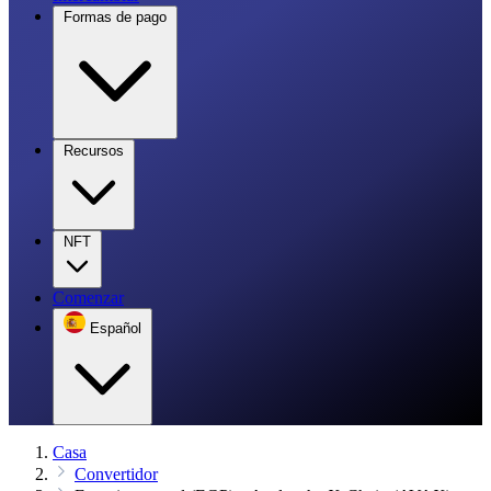
Formas de pago
Recursos
NFT
Comenzar
Español
Casa
Convertidor