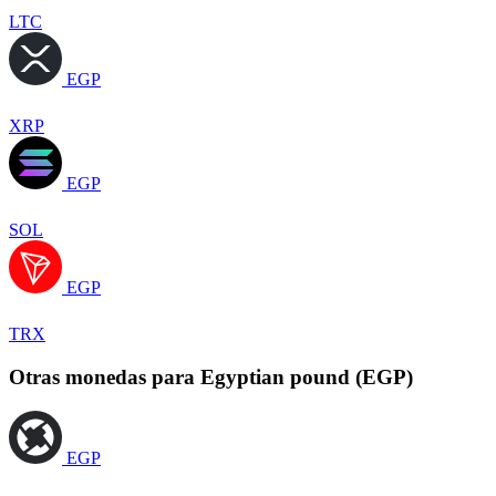
LTC
EGP
XRP
EGP
SOL
EGP
TRX
Otras monedas para Egyptian pound (EGP)
EGP