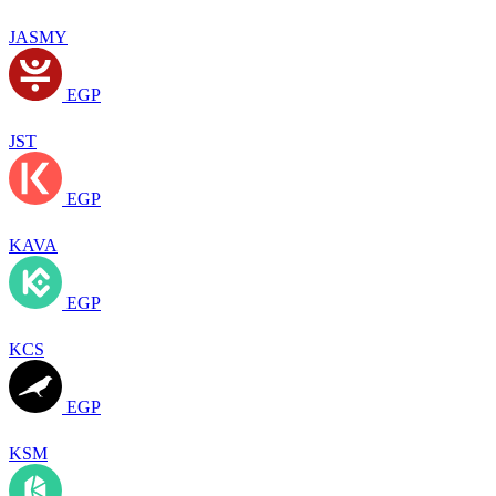
JASMY
EGP
JST
EGP
KAVA
EGP
KCS
EGP
KSM