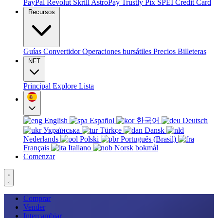
PayPal
Revolut
Skrill
AstroPay
Trustly
Pix
SPEI
Credit Card
Recursos
Guías
Convertidor
Operaciones bursátiles
Precios
Billeteras
NFT
Principal
Explore
Lista
English
Español
한국어
Deutsch
Українська
Türkçe
Dansk
Nederlands
Polski
Português (Brasil)
Français
Italiano
Norsk bokmål
Comenzar
Comprar
Vender
Intercambiar