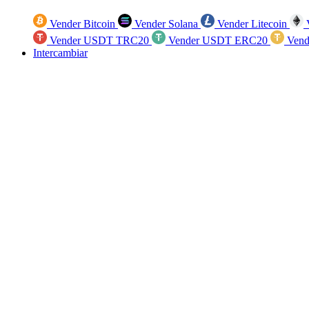
Vender Bitcoin
Vender Solana
Vender Litecoin
V
Vender USDT TRC20
Vender USDT ERC20
Vend
Intercambiar