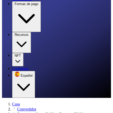
Formas de pago
Recursos
NFT
Comenzar
Español
Casa
Convertidor