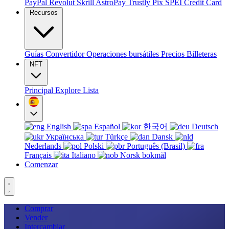
PayPal
Revolut
Skrill
AstroPay
Trustly
Pix
SPEI
Credit Card
Recursos
Guías
Convertidor
Operaciones bursátiles
Precios
Billeteras
NFT
Principal
Explore
Lista
English
Español
한국어
Deutsch
Українська
Türkçe
Dansk
Nederlands
Polski
Português (Brasil)
Français
Italiano
Norsk bokmål
Comenzar
Comprar
Vender
Intercambiar