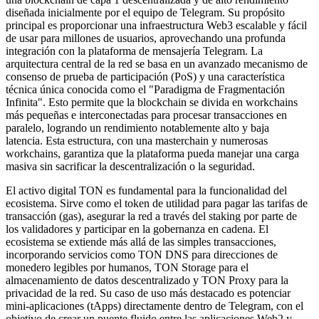
diseñada inicialmente por el equipo de Telegram. Su propósito
principal es proporcionar una infraestructura Web3 escalable y fácil
de usar para millones de usuarios, aprovechando una profunda
integración con la plataforma de mensajería Telegram. La
arquitectura central de la red se basa en un avanzado mecanismo de
consenso de prueba de participación (PoS) y una característica
técnica única conocida como el "Paradigma de Fragmentación
Infinita". Esto permite que la blockchain se divida en workchains
más pequeñas e interconectadas para procesar transacciones en
paralelo, logrando un rendimiento notablemente alto y baja
latencia. Esta estructura, con una masterchain y numerosas
workchains, garantiza que la plataforma pueda manejar una carga
masiva sin sacrificar la descentralización o la seguridad.
El activo digital TON es fundamental para la funcionalidad del
ecosistema. Sirve como el token de utilidad para pagar las tarifas de
transacción (gas), asegurar la red a través del staking por parte de
los validadores y participar en la gobernanza en cadena. El
ecosistema se extiende más allá de las simples transacciones,
incorporando servicios como TON DNS para direcciones de
monedero legibles por humanos, TON Storage para el
almacenamiento de datos descentralizado y TON Proxy para la
privacidad de la red. Su caso de uso más destacado es potenciar
mini-aplicaciones (tApps) directamente dentro de Telegram, con el
objetivo de crear un puente fluido entre las aplicaciones Web2 y