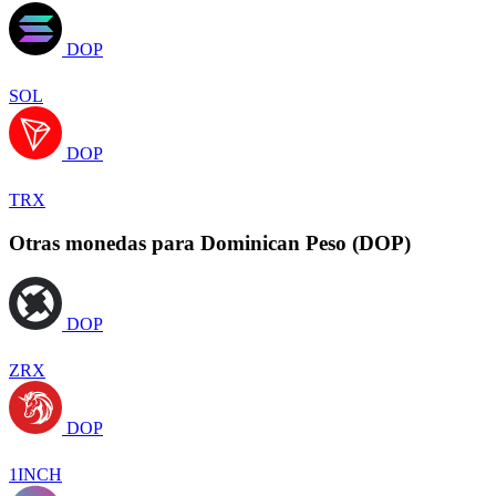
DOP
SOL
DOP
TRX
Otras monedas para Dominican Peso (DOP)
DOP
ZRX
DOP
1INCH