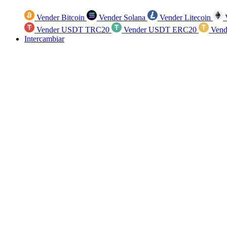
Vender Bitcoin
Vender Solana
Vender Litecoin
V
Vender USDT TRC20
Vender USDT ERC20
Vend
Intercambiar