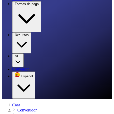
Formas de pago
Recursos
NFT
Comenzar
Español
Casa
Convertidor