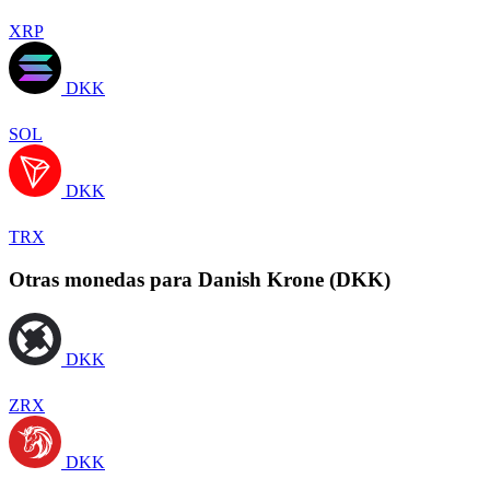
XRP
DKK
SOL
DKK
TRX
Otras monedas para Danish Krone (DKK)
DKK
ZRX
DKK