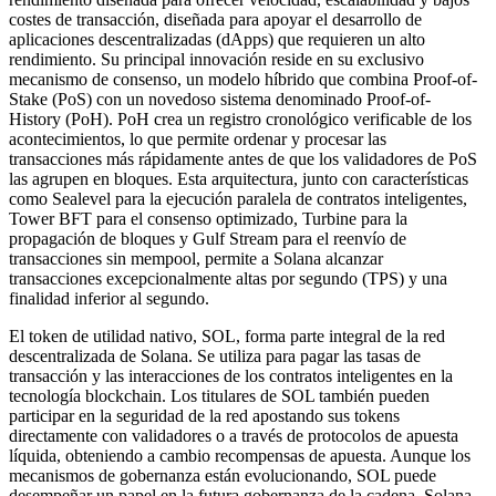
costes de transacción, diseñada para apoyar el desarrollo de
aplicaciones descentralizadas (dApps) que requieren un alto
rendimiento. Su principal innovación reside en su exclusivo
mecanismo de consenso, un modelo híbrido que combina Proof-of-
Stake (PoS) con un novedoso sistema denominado Proof-of-
History (PoH). PoH crea un registro cronológico verificable de los
acontecimientos, lo que permite ordenar y procesar las
transacciones más rápidamente antes de que los validadores de PoS
las agrupen en bloques. Esta arquitectura, junto con características
como Sealevel para la ejecución paralela de contratos inteligentes,
Tower BFT para el consenso optimizado, Turbine para la
propagación de bloques y Gulf Stream para el reenvío de
transacciones sin mempool, permite a Solana alcanzar
transacciones excepcionalmente altas por segundo (TPS) y una
finalidad inferior al segundo.
El token de utilidad nativo, SOL, forma parte integral de la red
descentralizada de Solana. Se utiliza para pagar las tasas de
transacción y las interacciones de los contratos inteligentes en la
tecnología blockchain. Los titulares de SOL también pueden
participar en la seguridad de la red apostando sus tokens
directamente con validadores o a través de protocolos de apuesta
líquida, obteniendo a cambio recompensas de apuesta. Aunque los
mecanismos de gobernanza están evolucionando, SOL puede
desempeñar un papel en la futura gobernanza de la cadena. Solana