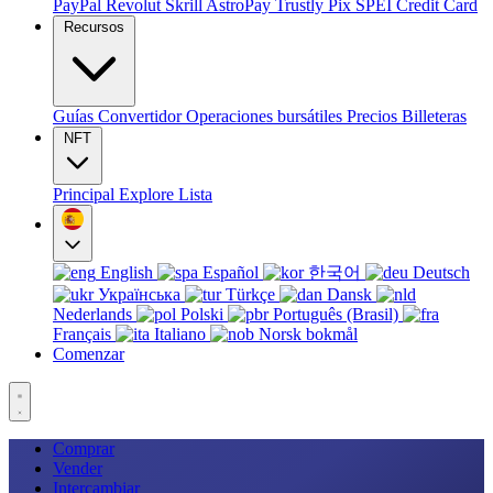
PayPal
Revolut
Skrill
AstroPay
Trustly
Pix
SPEI
Credit Card
Recursos
Guías
Convertidor
Operaciones bursátiles
Precios
Billeteras
NFT
Principal
Explore
Lista
English
Español
한국어
Deutsch
Українська
Türkçe
Dansk
Nederlands
Polski
Português (Brasil)
Français
Italiano
Norsk bokmål
Comenzar
Comprar
Vender
Intercambiar