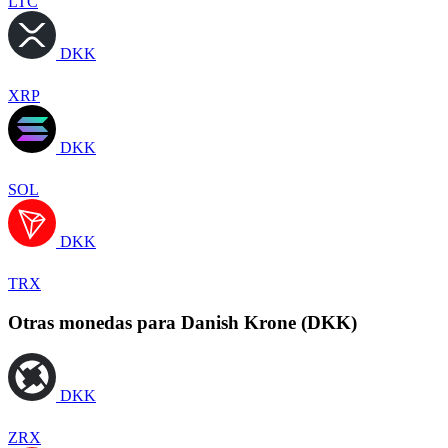
LTC
DKK
XRP
DKK
SOL
DKK
TRX
Otras monedas para Danish Krone (DKK)
DKK
ZRX