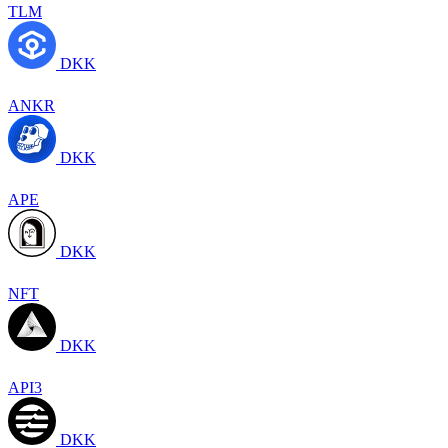
TLM
DKK
ANKR
DKK
APE
DKK
NFT
DKK
API3
DKK