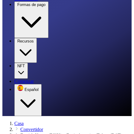
Formas de pago
Recursos
NFT
Comenzar
Español
Casa
Convertidor