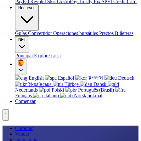
PayPal
Revolut
Skrill
AstroPay
Trustly
Pix
SPEI
Credit Card
Recursos
Guías
Convertidor
Operaciones bursátiles
Precios
Billeteras
NFT
Principal
Explore
Lista
English
Español
한국어
Deutsch
Українська
Türkçe
Dansk
Nederlands
Polski
Português (Brasil)
Français
Italiano
Norsk bokmål
Comenzar
Comprar
Vender
Intercambiar