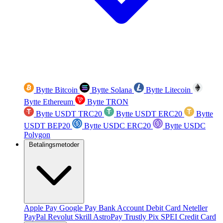
Bytte Bitcoin
Bytte Solana
Bytte Litecoin
Bytte Ethereum
Bytte TRON
Bytte USDT TRC20
Bytte USDT ERC20
Bytte
USDT BEP20
Bytte USDC ERC20
Bytte USDC
Polygon
Betalingsmetoder
Apple Pay
Google Pay
Bank Account
Debit Card
Neteller
PayPal
Revolut
Skrill
AstroPay
Trustly
Pix
SPEI
Credit Card