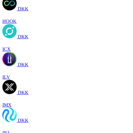
DKK
HOOK
DKK
ICX
DKK
ILV
DKK
IMX
DKK
INJ