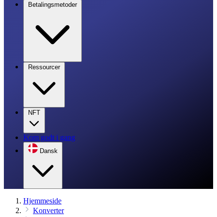
Betalingsmetoder
Ressourcer
NFT
Kom godt i gang
Dansk
Hjemmeside
Konverter