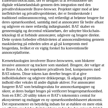
Ethereum-blockchain, der er designet til at revolutionere det
digitale reklamelandskab gennem dets integration med den
privatlivsfokuserede Brave-browser. Projektet sigter mod at løse
ineffektivitet og privatlivsproblemer, der er fremherskende i
traditionel onlineannoncering, ved retfærdigt at belønne brugere for
deres opmærksomhed, samtidig med at annoncører får bedre afkast
og udgivere en mere retfærdig indtægtsandel. BAT skaber en
gennemsigtig og decentral reklamebørs, der udnytter blockchain-
teknologi til at forbinde annoncører, udgivere og brugere direkte.
Dette system forbedrer effektiviteten af annoncemålretning gennem
maskinlæring på enheden uden at gå på kompromis med
brugerdata, hvilket er en vigtig forskel fra konventionelle
annonceplatforme.
Kerneteknologien involverer Brave-browseren, som blokerer
invasive annoncer og trackere som standard. Brugere, der vælger at
se Brave Ads, der respekterer privatlivets fred, kompenseres med
BAT-tokens. Disse tokens kan derefter bruges til at give
indholdsskabere og udgivere drikkepenge, få adgang til premium-
indhold eller veksles til andre digitale aktiver. For annoncører
fungerer BAT som betalingsvaluta for annoncekampagner og
sikrer, at deres budget bruges på verificeret brugeropmærksomhed.
Som en ERC-20 utility token er BAT's tokenomics central for
økosystemet og muliggør en ny opmærksomhedsbaseret økonomi.
Det repræsenterer en betydelig indsats for at etablere en mere etisk