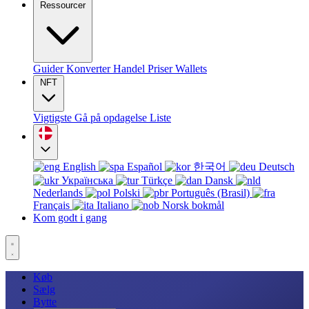
Ressourcer
Guider
Konverter
Handel
Priser
Wallets
NFT
Vigtigste
Gå på opdagelse
Liste
English
Español
한국어
Deutsch
Українська
Türkçe
Dansk
Nederlands
Polski
Português (Brasil)
Français
Italiano
Norsk bokmål
Kom godt i gang
Køb
Sælg
Bytte