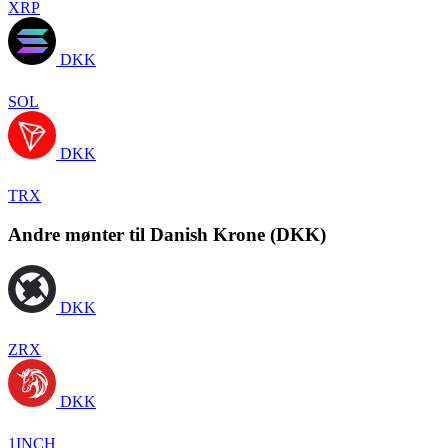
XRP
DKK
SOL
DKK
TRX
Andre mønter til Danish Krone (DKK)
DKK
ZRX
DKK
1INCH