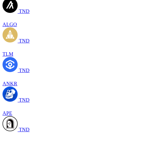
TND
ALGO
TND
TLM
TND
ANKR
TND
APE
TND