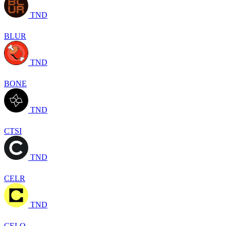
TND
BLUR
TND
BONE
TND
CTSI
TND
CELR
TND
CELO