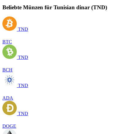
Beliebte Münzen für Tunisian dinar (TND)
TND
BTC
TND
BCH
TND
ADA
TND
DOGE