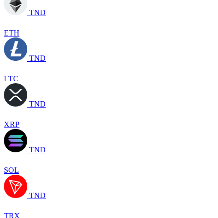
TND
ETH
TND
LTC
TND
XRP
TND
SOL
TND
TRX