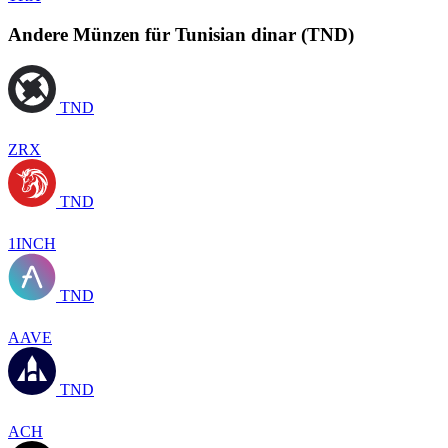
Andere Münzen für Tunisian dinar (TND)
TND
ZRX
TND
1INCH
TND
AAVE
TND
ACH