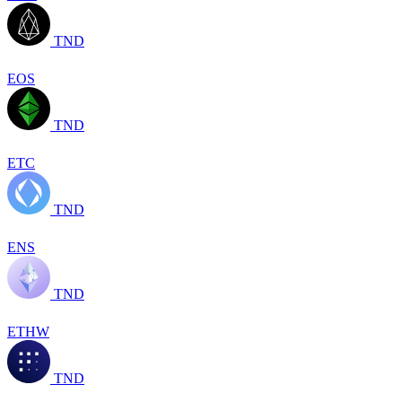
TND
EOS
TND
ETC
TND
ENS
TND
ETHW
TND