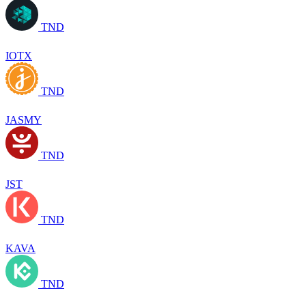
TND
IOTX
TND
JASMY
TND
JST
TND
KAVA
TND