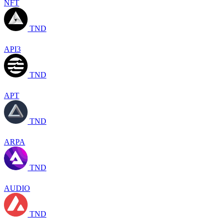
NFT
TND
API3
TND
APT
TND
ARPA
TND
AUDIO
TND