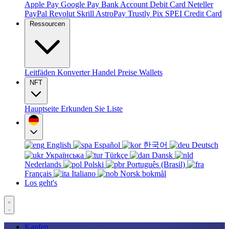
Apple Pay
Google Pay
Bank Account
Debit Card
Neteller
PayPal
Revolut
Skrill
AstroPay
Trustly
Pix
SPEI
Credit Card
Ressourcen
Leitfäden
Konverter
Handel
Preise
Wallets
NFT
Hauptseite
Erkunden Sie
Liste
English
Español
한국어
Deutsch
Українська
Türkçe
Dansk
Nederlands
Polski
Português (Brasil)
Français
Italiano
Norsk bokmål
Los geht's
Kaufen