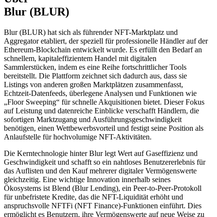
Blur (BLUR)
Blur (BLUR) hat sich als führender NFT-Marktplatz und
Aggregator etabliert, der speziell für professionelle Händler auf der
Ethereum-Blockchain entwickelt wurde. Es erfüllt den Bedarf an
schnellem, kapitaleffizientem Handel mit digitalen
Sammlerstücken, indem es eine Reihe fortschrittlicher Tools
bereitstellt. Die Plattform zeichnet sich dadurch aus, dass sie
Listings von anderen großen Marktplätzen zusammenfasst,
Echtzeit-Datenfeeds, überlegene Analysen und Funktionen wie
„Floor Sweeping“ für schnelle Akquisitionen bietet. Dieser Fokus
auf Leistung und datenreiche Einblicke verschafft Händlern, die
sofortigen Marktzugang und Ausführungsgeschwindigkeit
benötigen, einen Wettbewerbsvorteil und festigt seine Position als
Anlaufstelle für hochvolumige NFT-Aktivitäten.
Die Kerntechnologie hinter Blur legt Wert auf Gaseffizienz und
Geschwindigkeit und schafft so ein nahtloses Benutzererlebnis für
das Auflisten und den Kauf mehrerer digitaler Vermögenswerte
gleichzeitig. Eine wichtige Innovation innerhalb seines
Ökosystems ist Blend (Blur Lending), ein Peer-to-Peer-Protokoll
für unbefristete Kredite, das die NFT-Liquidität erhöht und
anspruchsvolle NFTFi (NFT Finance)-Funktionen einführt. Dies
ermöglicht es Benutzern, ihre Vermögenswerte auf neue Weise zu