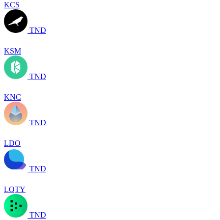
KCS
TND
KSM
TND
KNC
TND
LDO
TND
LQTY
TND