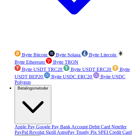
Bytte Bitcoin
Bytte Solana
Bytte Litecoin
Bytte Ethereum
Bytte TRON
Bytte USDT TRC20
Bytte USDT ERC20
Bytte
USDT BEP20
Bytte USDC ERC20
Bytte USDC
Polygon
Betalingsmetoder
Apple Pay
Google Pay
Bank Account
Debit Card
Neteller
PayPal
Revolut
Skrill
AstroPay
Trustly
Pix
SPEI
Credit Card