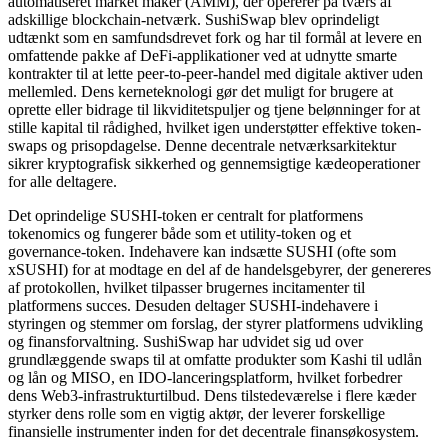
automatiseret market maker (AMM), der opererer på tværs af
adskillige blockchain-netværk. SushiSwap blev oprindeligt
udtænkt som en samfundsdrevet fork og har til formål at levere en
omfattende pakke af DeFi-applikationer ved at udnytte smarte
kontrakter til at lette peer-to-peer-handel med digitale aktiver uden
mellemled. Dens kerneteknologi gør det muligt for brugere at
oprette eller bidrage til likviditetspuljer og tjene belønninger for at
stille kapital til rådighed, hvilket igen understøtter effektive token-
swaps og prisopdagelse. Denne decentrale netværksarkitektur
sikrer kryptografisk sikkerhed og gennemsigtige kædeoperationer
for alle deltagere.
Det oprindelige SUSHI-token er centralt for platformens
tokenomics og fungerer både som et utility-token og et
governance-token. Indehavere kan indsætte SUSHI (ofte som
xSUSHI) for at modtage en del af de handelsgebyrer, der genereres
af protokollen, hvilket tilpasser brugernes incitamenter til
platformens succes. Desuden deltager SUSHI-indehavere i
styringen og stemmer om forslag, der styrer platformens udvikling
og finansforvaltning. SushiSwap har udvidet sig ud over
grundlæggende swaps til at omfatte produkter som Kashi til udlån
og lån og MISO, en IDO-lanceringsplatform, hvilket forbedrer
dens Web3-infrastrukturtilbud. Dens tilstedeværelse i flere kæder
styrker dens rolle som en vigtig aktør, der leverer forskellige
finansielle instrumenter inden for det decentrale finansøkosystem.