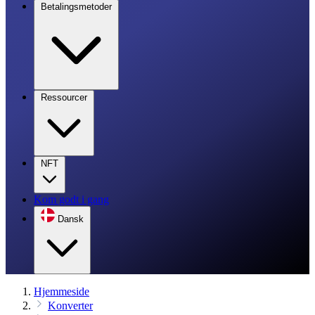
Betalingsmetoder
Ressourcer
NFT
Kom godt i gang
Dansk
Hjemmeside
Konverter