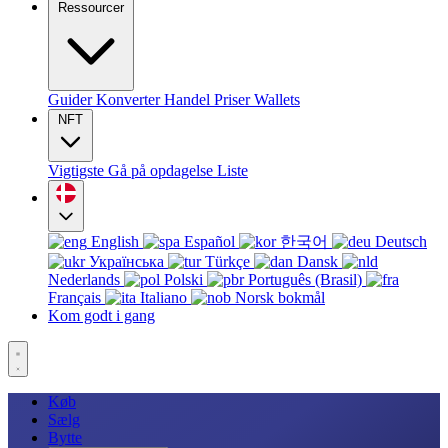
Ressourcer
Guider
Konverter
Handel
Priser
Wallets
NFT
Vigtigste
Gå på opdagelse
Liste
English
Español
한국어
Deutsch
Українська
Türkçe
Dansk
Nederlands
Polski
Português (Brasil)
Français
Italiano
Norsk bokmål
Kom godt i gang
Køb
Sælg
Bytte