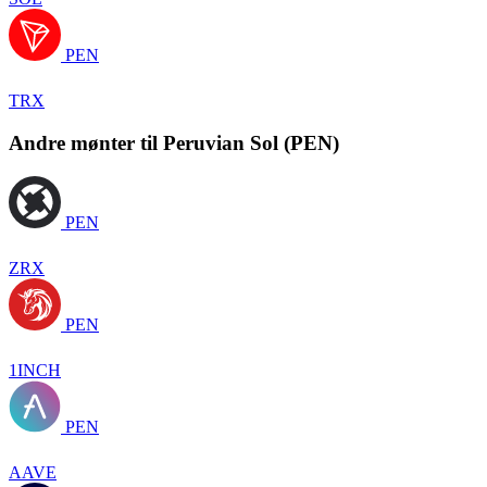
PEN
TRX
Andre mønter til Peruvian Sol (PEN)
PEN
ZRX
PEN
1INCH
PEN
AAVE