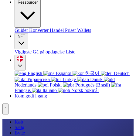
Ressourcer
Guider
Konverter
Handel
Priser
Wallets
NFT
Vigtigste
Gå på opdagelse
Liste
English
Español
한국어
Deutsch
Українська
Türkçe
Dansk
Nederlands
Polski
Português (Brasil)
Français
Italiano
Norsk bokmål
Kom godt i gang
Køb
Sælg
Bytte