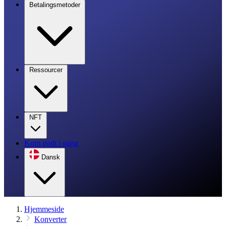
Betalingsmetoder
Ressourcer
NFT
Kom godt i gang
Dansk
Hjemmeside
Konverter