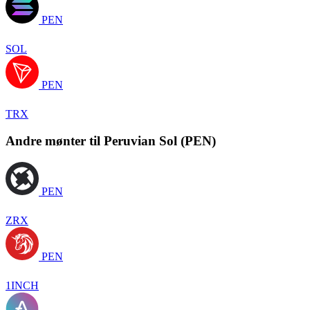
PEN
SOL
PEN
TRX
Andre mønter til Peruvian Sol (PEN)
PEN
ZRX
PEN
1INCH