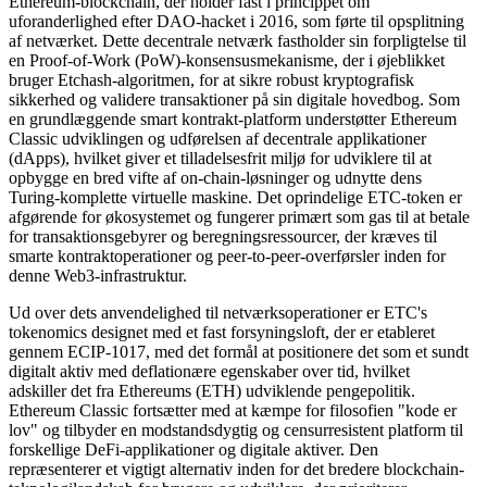
Ethereum-blockchain, der holder fast i princippet om
uforanderlighed efter DAO-hacket i 2016, som førte til opsplitning
af netværket. Dette decentrale netværk fastholder sin forpligtelse til
en Proof-of-Work (PoW)-konsensusmekanisme, der i øjeblikket
bruger Etchash-algoritmen, for at sikre robust kryptografisk
sikkerhed og validere transaktioner på sin digitale hovedbog. Som
en grundlæggende smart kontrakt-platform understøtter Ethereum
Classic udviklingen og udførelsen af decentrale applikationer
(dApps), hvilket giver et tilladelsesfrit miljø for udviklere til at
opbygge en bred vifte af on-chain-løsninger og udnytte dens
Turing-komplette virtuelle maskine. Det oprindelige ETC-token er
afgørende for økosystemet og fungerer primært som gas til at betale
for transaktionsgebyrer og beregningsressourcer, der kræves til
smarte kontraktoperationer og peer-to-peer-overførsler inden for
denne Web3-infrastruktur.
Ud over dets anvendelighed til netværksoperationer er ETC's
tokenomics designet med et fast forsyningsloft, der er etableret
gennem ECIP-1017, med det formål at positionere det som et sundt
digitalt aktiv med deflationære egenskaber over tid, hvilket
adskiller det fra Ethereums (ETH) udviklende pengepolitik.
Ethereum Classic fortsætter med at kæmpe for filosofien "kode er
lov" og tilbyder en modstandsdygtig og censurresistent platform til
forskellige DeFi-applikationer og digitale aktiver. Den
repræsenterer et vigtigt alternativ inden for det bredere blockchain-