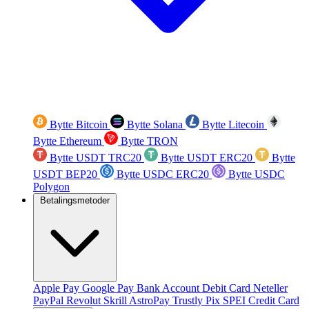
Bytte Bitcoin
Bytte Solana
Bytte Litecoin
Bytte Ethereum
Bytte TRON
Bytte USDT TRC20
Bytte USDT ERC20
Bytte
USDT BEP20
Bytte USDC ERC20
Bytte USDC
Polygon
Betalingsmetoder
Apple Pay
Google Pay
Bank Account
Debit Card
Neteller
PayPal
Revolut
Skrill
AstroPay
Trustly
Pix
SPEI
Credit Card