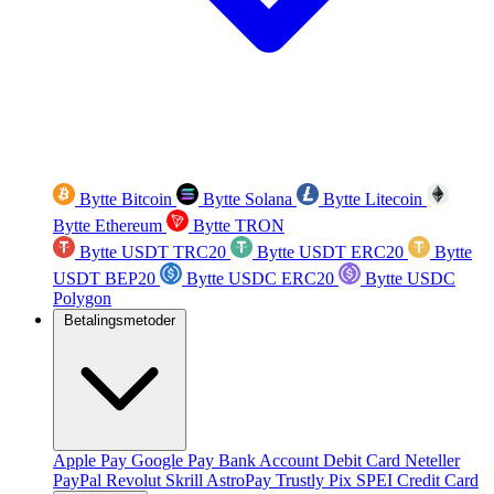
Bytte Bitcoin
Bytte Solana
Bytte Litecoin
Bytte Ethereum
Bytte TRON
Bytte USDT TRC20
Bytte USDT ERC20
Bytte
USDT BEP20
Bytte USDC ERC20
Bytte USDC
Polygon
Betalingsmetoder
Apple Pay
Google Pay
Bank Account
Debit Card
Neteller
PayPal
Revolut
Skrill
AstroPay
Trustly
Pix
SPEI
Credit Card