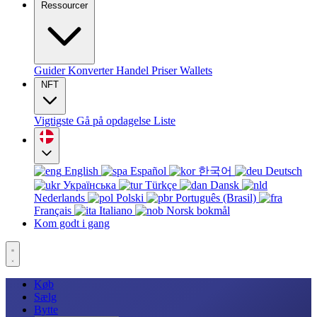
Ressourcer
Guider
Konverter
Handel
Priser
Wallets
NFT
Vigtigste
Gå på opdagelse
Liste
English
Español
한국어
Deutsch
Українська
Türkçe
Dansk
Nederlands
Polski
Português (Brasil)
Français
Italiano
Norsk bokmål
Kom godt i gang
Køb
Sælg
Bytte