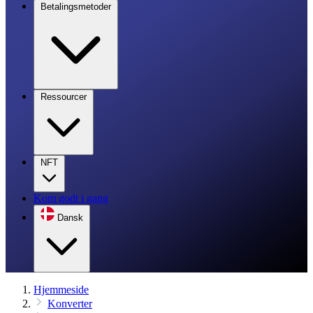
Betalingsmetoder
Ressourcer
NFT
Kom godt i gang
Dansk
Hjemmeside
Konverter