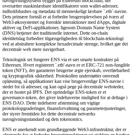
navngivningssystem bygget på Ethereum blockchain, der
oversætter maskinlæsbare identifikatorer som wallet-adresser,
indholdshashes og metadata til menneskeligt læsbare `.eth`-navne.
Dets primære formål er at forbedre brugeroplevelsen på tværs af
Web3-økosystemet og forenkle interaktioner med dApps, digitale
aktiver og DeFi-applikationer, ligesom Domain Name System
(DNS) betjener det traditionelle internet. Dette on-chain
identitetslag forbedrer tilgængeligheden til blockchain-teknologi
ved at abstrahere komplekse hexadecimale strenge, hvilket gør det
decentrale web mere navigerbart.
Teknologisk set fungerer ENS via et sæt smarte kontrakter på
Ethereum. Hvert registreret `.eth'-navn er et ERC-721 non-fungible
token (NFT), der garanterer brugerne ægte ejerskab, overførbarhed
og kryptografisk sikkerhed. Protokollen understøtter omvendt
opløsning, så applikationer kan vise brugervenlige ENS-navne i
stedet for rå adresser, og kan også pege på decentrale websteder,
der er hostet på IPFS. Det oprindelige ENS-token er et
governance-token, der giver indehaverne mulighed for at deltage i
ENS DAO. Dette indebærer afstemning om vigtige
protokolopgraderinger, finansforvaltning og parameterjusteringer,
der styrer fremtiden for dette decentrale netværks
navngivningsstandard og dets tokenomics.
ENS er anerkendt som grundlæggende Web3-infrastruktur, der er
afgørende for at forbedre brugerinteraktioner og etablere en bærbar,