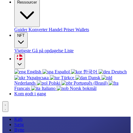
Ressourcer
Guider
Konverter
Handel
Priser
Wallets
NFT
Vigtigste
Gå på opdagelse
Liste
English
Español
한국어
Deutsch
Українська
Türkçe
Dansk
Nederlands
Polski
Português (Brasil)
Français
Italiano
Norsk bokmål
Kom godt i gang
Køb
Sælg
Bytte