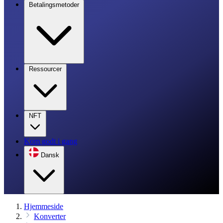
Betalingsmetoder
Ressourcer
NFT
Kom godt i gang
Dansk
Hjemmeside
Konverter