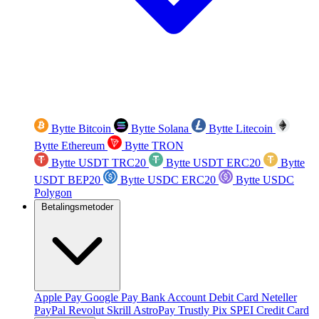
Bytte Bitcoin
Bytte Solana
Bytte Litecoin
Bytte Ethereum
Bytte TRON
Bytte USDT TRC20
Bytte USDT ERC20
Bytte
USDT BEP20
Bytte USDC ERC20
Bytte USDC
Polygon
Betalingsmetoder
Apple Pay
Google Pay
Bank Account
Debit Card
Neteller
PayPal
Revolut
Skrill
AstroPay
Trustly
Pix
SPEI
Credit Card