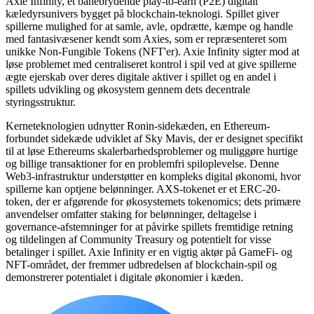
Axie Infinity, et banebrydende play-to-earn (P2E) digitalt
kæledyrsunivers bygget på blockchain-teknologi. Spillet giver
spillerne mulighed for at samle, avle, opdrætte, kæmpe og handle
med fantasivæsener kendt som Axies, som er repræsenteret som
unikke Non-Fungible Tokens (NFT'er). Axie Infinity sigter mod at
løse problemet med centraliseret kontrol i spil ved at give spillerne
ægte ejerskab over deres digitale aktiver i spillet og en andel i
spillets udvikling og økosystem gennem dets decentrale
styringsstruktur.
Kerneteknologien udnytter Ronin-sidekæden, en Ethereum-
forbundet sidekæde udviklet af Sky Mavis, der er designet specifikt
til at løse Ethereums skalerbarhedsproblemer og muliggøre hurtige
og billige transaktioner for en problemfri spiloplevelse. Denne
Web3-infrastruktur understøtter en kompleks digital økonomi, hvor
spillerne kan optjene belønninger. AXS-tokenet er et ERC-20-
token, der er afgørende for økosystemets tokenomics; dets primære
anvendelser omfatter staking for belønninger, deltagelse i
governance-afstemninger for at påvirke spillets fremtidige retning
og tildelingen af Community Treasury og potentielt for visse
betalinger i spillet. Axie Infinity er en vigtig aktør på GameFi- og
NFT-området, der fremmer udbredelsen af blockchain-spil og
demonstrerer potentialet i digitale økonomier i kæden.