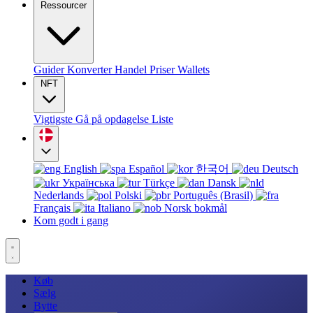
Ressourcer
Guider
Konverter
Handel
Priser
Wallets
NFT
Vigtigste
Gå på opdagelse
Liste
English
Español
한국어
Deutsch
Українська
Türkçe
Dansk
Nederlands
Polski
Português (Brasil)
Français
Italiano
Norsk bokmål
Kom godt i gang
Køb
Sælg
Bytte