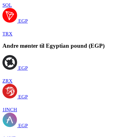
SOL
EGP
TRX
Andre mønter til Egyptian pound (EGP)
EGP
ZRX
EGP
1INCH
EGP