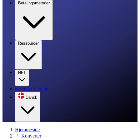
Betalingsmetoder
Ressourcer
NFT
Kom godt i gang
Dansk
Hjemmeside
Konverter