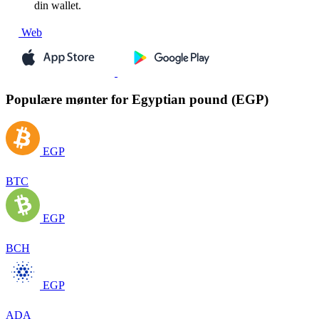
din wallet.
Web
Populære mønter for Egyptian pound (EGP)
EGP
BTC
EGP
BCH
EGP
ADA