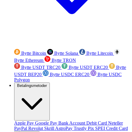
Bytte Bitcoin
Bytte Solana
Bytte Litecoin
Bytte Ethereum
Bytte TRON
Bytte USDT TRC20
Bytte USDT ERC20
Bytte
USDT BEP20
Bytte USDC ERC20
Bytte USDC
Polygon
Betalingsmetoder
Apple Pay
Google Pay
Bank Account
Debit Card
Neteller
PayPal
Revolut
Skrill
AstroPay
Trustly
Pix
SPEI
Credit Card