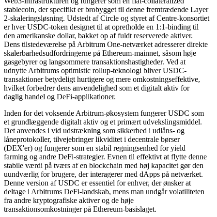
Web3-infrastrukturen og fungerer som en fiat-collateralized
stablecoin, der specifikt er brobygget til denne fremtrædende Layer
2-skaleringsløsning. Udstedt af Circle og styret af Centre-konsortiet
er hver USDC-token designet til at opretholde en 1:1-binding til
den amerikanske dollar, bakket op af fuldt reserverede aktiver.
Dens tilstedeværelse på Arbitrum One-netværket adresserer direkte
skalerbarhedsudfordringerne på Ethereum-mainnet, såsom høje
gasgebyrer og langsommere transaktionshastigheder. Ved at
udnytte Arbitrums optimistic rollup-teknologi bliver USDC-
transaktioner betydeligt hurtigere og mere omkostningseffektive,
hvilket forbedrer dens anvendelighed som et digitalt aktiv for
daglig handel og DeFi-applikationer.
Inden for det voksende Arbitrum-økosystem fungerer USDC som
et grundlæggende digitalt aktiv og et primært udvekslingsmiddel.
Det anvendes i vid udstrækning som sikkerhed i udlåns- og
låneprotokoller, tilvejebringer likviditet i decentrale børser
(DEX'er) og fungerer som en stabil regningsenhed for yield
farming og andre DeFi-strategier. Evnen til effektivt at flytte denne
stabile værdi på tværs af en blockchain med høj kapacitet gør den
uundværlig for brugere, der interagerer med dApps på netværket.
Denne version af USDC er essentiel for enhver, der ønsker at
deltage i Arbitrums DeFi-landskab, mens man undgår volatiliteten
fra andre kryptografiske aktiver og de høje
transaktionsomkostninger på Ethereum-basislaget.