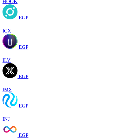
HOOK
EGP
ICX
EGP
ILV
EGP
IMX
EGP
INJ
EGP