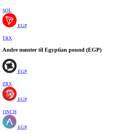
SOL
EGP
TRX
Andre mønter til Egyptian pound (EGP)
EGP
ZRX
EGP
1INCH
EGP