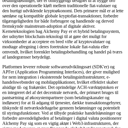
betalingsløsninger, der er omhyggeligt designet til at bygge bro
over den operationelle kløft mellem traditionelle fiat-valutaer og
den hurtigt udviklende kryptoøkonomi. Dets primære mål er at lette
sømløse og kompatible globale kryptofiat-transaktioner, forbedre
tilgængeligheden for både forbrugere og handlende og derved
fremskynde mainstream-adoption af digitale aktiver.
Kerneteknologien bag Alchemy Pay er et hybrid betalingssystem,
der udnytter blockchain-teknologi til at gøre det muligt for
virksomheder at acceptere en bred vifte af kryptovalutaer og
modtage afregning i deres foretrukne lokale fiat-valuta eller
omvendt, hvilket forenkler betalingsbehandling og handel på tværs
af landegrænser betydeligt.
Platformen leverer robuste softwareudviklingssæt (SDK'er) og
API'er (Application Programming Interfaces), der giver mulighed
for nem integration i eksisterende betalingsinfrastrukturer, e-
handelswebsteder og mobilapplikationer, hvilket effektivt skaber
alsidige til- og frakørsler. Det oprindelige ACH-værktøjstoken er
en integreret del af det decentrale netværk, der primært bruges til
pantsætning af økosystempartnere (som betalingskanaler og
indløsere) for at få adgang til tjenester, dække transaktionsgebyrer,
tilskynde til netværksdeltagelse gennem belønninger og potentielt
til styringsfunktioner. Ved at tilbyde praktiske handelsløsninger og
forbedre anvendeligheden af betalinger i digital valuta positionerer
Alchemy Pay sig som en vigtig aktør i Web3-infrastrukturen, der