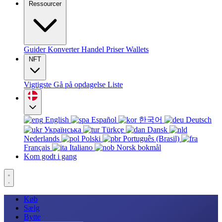
Ressourcer
Guider
Konverter
Handel
Priser
Wallets
NFT
Vigtigste
Gå på opdagelse
Liste
English
Español
한국어
Deutsch
Українська
Türkçe
Dansk
Nederlands
Polski
Português (Brasil)
Français
Italiano
Norsk bokmål
Kom godt i gang
Køb
Sælg
Bytte