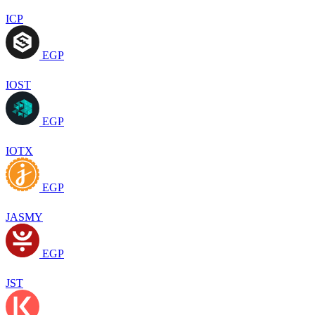
ICP
EGP
IOST
EGP
IOTX
EGP
JASMY
EGP
JST