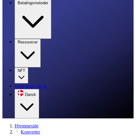
Betalingsmetoder
Ressourcer
NFT
Kom godt i gang
Dansk
Hjemmeside
Konverter