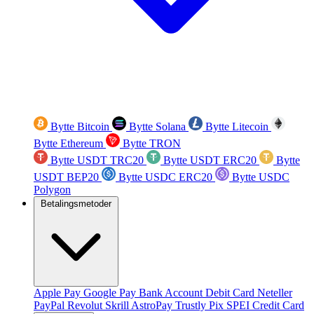
Bytte Bitcoin
Bytte Solana
Bytte Litecoin
Bytte Ethereum
Bytte TRON
Bytte USDT TRC20
Bytte USDT ERC20
Bytte
USDT BEP20
Bytte USDC ERC20
Bytte USDC
Polygon
Betalingsmetoder
Apple Pay
Google Pay
Bank Account
Debit Card
Neteller
PayPal
Revolut
Skrill
AstroPay
Trustly
Pix
SPEI
Credit Card