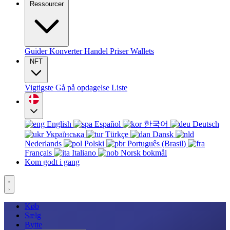
Ressourcer
Guider
Konverter
Handel
Priser
Wallets
NFT
Vigtigste
Gå på opdagelse
Liste
English
Español
한국어
Deutsch
Українська
Türkçe
Dansk
Nederlands
Polski
Português (Brasil)
Français
Italiano
Norsk bokmål
Kom godt i gang
Køb
Sælg
Bytte