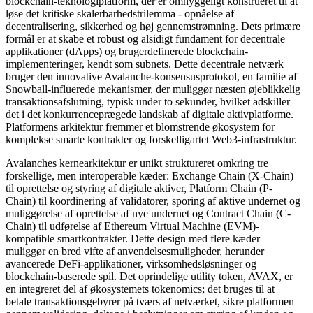
blockchain-teknologiplatform, der er omhyggeligt konstrueret til at
løse det kritiske skalerbarhedstrilemma - opnåelse af
decentralisering, sikkerhed og høj gennemstrømning. Dets primære
formål er at skabe et robust og alsidigt fundament for decentrale
applikationer (dApps) og brugerdefinerede blockchain-
implementeringer, kendt som subnets. Dette decentrale netværk
bruger den innovative Avalanche-konsensusprotokol, en familie af
Snowball-influerede mekanismer, der muliggør næsten øjeblikkelig
transaktionsafslutning, typisk under to sekunder, hvilket adskiller
det i det konkurrenceprægede landskab af digitale aktivplatforme.
Platformens arkitektur fremmer et blomstrende økosystem for
komplekse smarte kontrakter og forskelligartet Web3-infrastruktur.
Avalanches kernearkitektur er unikt struktureret omkring tre
forskellige, men interoperable kæder: Exchange Chain (X-Chain)
til oprettelse og styring af digitale aktiver, Platform Chain (P-
Chain) til koordinering af validatorer, sporing af aktive undernet og
muliggørelse af oprettelse af nye undernet og Contract Chain (C-
Chain) til udførelse af Ethereum Virtual Machine (EVM)-
kompatible smartkontrakter. Dette design med flere kæder
muliggør en bred vifte af anvendelsesmuligheder, herunder
avancerede DeFi-applikationer, virksomhedsløsninger og
blockchain-baserede spil. Det oprindelige utility token, AVAX, er
en integreret del af økosystemets tokenomics; det bruges til at
betale transaktionsgebyrer på tværs af netværket, sikre platformen