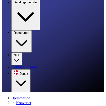
Betalingsmetoder
Ressourcer
NFT
Kom godt i gang
Dansk
Hjemmeside
Konverter