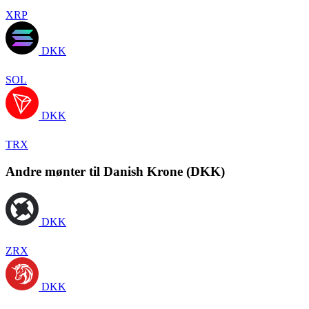
XRP
DKK
SOL
DKK
TRX
Andre mønter til Danish Krone (DKK)
DKK
ZRX
DKK