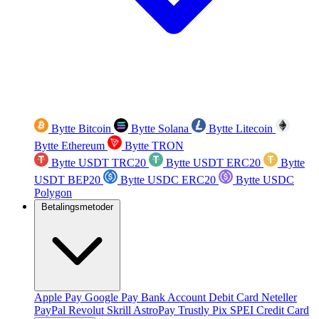
Bytte Bitcoin
Bytte Solana
Bytte Litecoin
Bytte Ethereum
Bytte TRON
Bytte USDT TRC20
Bytte USDT ERC20
Bytte
USDT BEP20
Bytte USDC ERC20
Bytte USDC
Polygon
Betalingsmetoder
Apple Pay
Google Pay
Bank Account
Debit Card
Neteller
PayPal
Revolut
Skrill
AstroPay
Trustly
Pix
SPEI
Credit Card