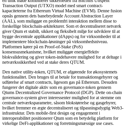
en unik måde kombinerer sikkerheden fra Bitcoins Unspent
Transaction Output (UTXO) model med smart contract-
kapaciteterne fra Ethereum Virtual Machine (EVM). Denne fusion
opnås gennem dets banebrydende Account Abstraction Layer
(AAL), som muliggør en problemfri interaktion mellem disse to
forskellige blockchain-arkitekturer. Som et decentraliseret netværk
giver Qtum et stabilt, sikkert og fleksibelt miljø for udviklere til at
bygge decentrale applikationer (dApps) og for virksomheder til at
implementere blockchain-løsninger på virksomhedsniveau.
Platformen kører på en Proof-of-Stake (PoS)
konsensusmekanisme, hvilket muliggør energieffektiv
blokvalidering og giver token-indehavere mulighed for at deltage i
netværkssikkerhed ved at stake deres QTUM.
Den native utility-token, QTUM, er afgørende for økosystemets
funktionalitet. Den bruges til at betale for transaktionsgebyrer og
udførelse af smart contracts, ligesom gas på Ethereum. Desuden
fungerer det digitale aktiv som en governance-token gennem
Qtums Decentralized Governance Protocol (DGP). Dette on-chain
governance-system giver interessenter mulighed for at stemme om
centrale netværksparametre, såsom blokstørrelse og gasgebyrer,
hvilket fremmer en ægte decentraliseret og tilpasningsdygtig Web3-
infrastruktur. Dets mobile-first design og engagement i
interoperabilitet positionerer Qtum som en betydelig platform for
virkelige DeFi-applikationer og forretningsmæssige use cases.