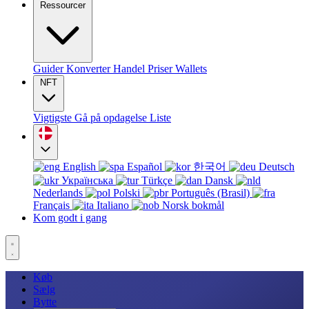
Ressourcer
Guider
Konverter
Handel
Priser
Wallets
NFT
Vigtigste
Gå på opdagelse
Liste
English
Español
한국어
Deutsch
Українська
Türkçe
Dansk
Nederlands
Polski
Português (Brasil)
Français
Italiano
Norsk bokmål
Kom godt i gang
Køb
Sælg
Bytte