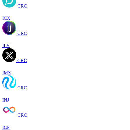
CRC
ICX
CRC
ILV
CRC
IMX
CRC
INJ
CRC
ICP