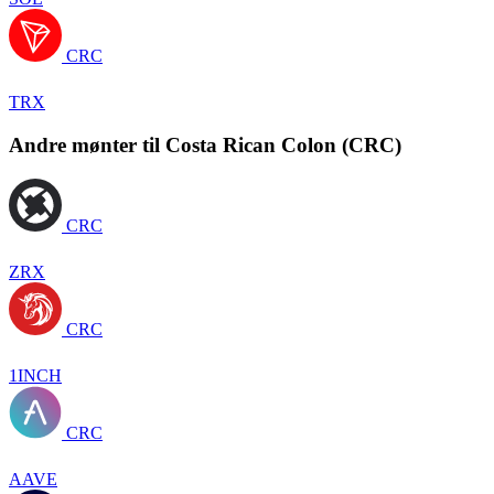
CRC
TRX
Andre mønter til Costa Rican Colon (CRC)
CRC
ZRX
CRC
1INCH
CRC
AAVE