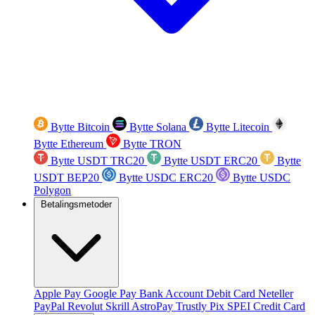
Bytte Bitcoin
Bytte Solana
Bytte Litecoin
Bytte Ethereum
Bytte TRON
Bytte USDT TRC20
Bytte USDT ERC20
Bytte
USDT BEP20
Bytte USDC ERC20
Bytte USDC
Polygon
Betalingsmetoder
Apple Pay
Google Pay
Bank Account
Debit Card
Neteller
PayPal
Revolut
Skrill
AstroPay
Trustly
Pix
SPEI
Credit Card