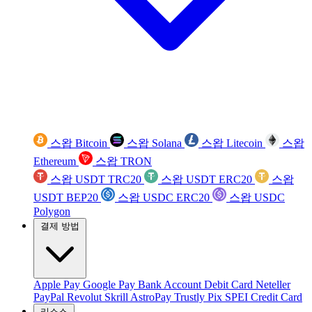
스왑 Bitcoin
스왑 Solana
스왑 Litecoin
스왑
Ethereum
스왑 TRON
스왑 USDT TRC20
스왑 USDT ERC20
스왑
USDT BEP20
스왑 USDC ERC20
스왑 USDC
Polygon
결제 방법
Apple Pay
Google Pay
Bank Account
Debit Card
Neteller
PayPal
Revolut
Skrill
AstroPay
Trustly
Pix
SPEI
Credit Card
리소스