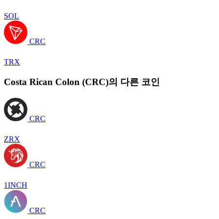
SOL
CRC
TRX
Costa Rican Colon (CRC)의 다른 코인
CRC
ZRX
CRC
1INCH
CRC