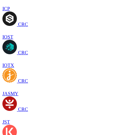
ICP
CRC
IOST
CRC
IOTX
CRC
JASMY
CRC
JST