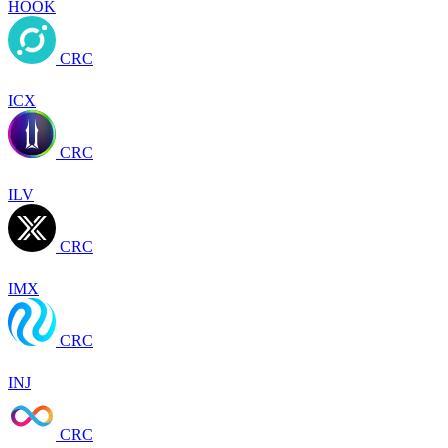
HOOK
CRC
ICX
CRC
ILV
CRC
IMX
CRC
INJ
CRC