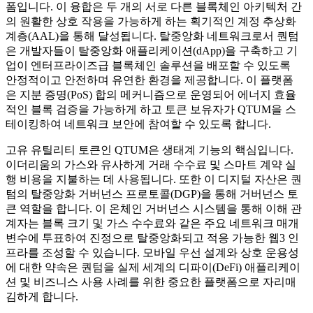
폼입니다. 이 융합은 두 개의 서로 다른 블록체인 아키텍처 간
의 원활한 상호 작용을 가능하게 하는 획기적인 계정 추상화
계층(AAL)을 통해 달성됩니다. 탈중앙화 네트워크로서 퀀텀
은 개발자들이 탈중앙화 애플리케이션(dApp)을 구축하고 기
업이 엔터프라이즈급 블록체인 솔루션을 배포할 수 있도록
안정적이고 안전하며 유연한 환경을 제공합니다. 이 플랫폼
은 지분 증명(PoS) 합의 메커니즘으로 운영되어 에너지 효율
적인 블록 검증을 가능하게 하고 토큰 보유자가 QTUM을 스
테이킹하여 네트워크 보안에 참여할 수 있도록 합니다.
고유 유틸리티 토큰인 QTUM은 생태계 기능의 핵심입니다.
이더리움의 가스와 유사하게 거래 수수료 및 스마트 계약 실
행 비용을 지불하는 데 사용됩니다. 또한 이 디지털 자산은 퀀
텀의 탈중앙화 거버넌스 프로토콜(DGP)을 통해 거버넌스 토
큰 역할을 합니다. 이 온체인 거버넌스 시스템을 통해 이해 관
계자는 블록 크기 및 가스 수수료와 같은 주요 네트워크 매개
변수에 투표하여 진정으로 탈중앙화되고 적응 가능한 웹3 인
프라를 조성할 수 있습니다. 모바일 우선 설계와 상호 운용성
에 대한 약속은 퀀텀을 실제 세계의 디파이(DeFi) 애플리케이
션 및 비즈니스 사용 사례를 위한 중요한 플랫폼으로 자리매
김하게 합니다.