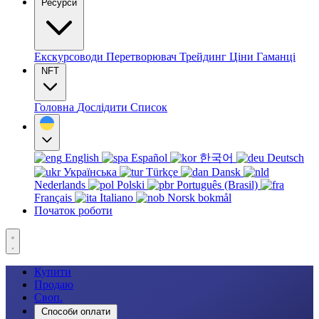
Ресурси
Екскурсоводи
Перетворювач
Трейдинг
Ціни
Гаманці
NFT
Головна
Дослідити
Список
English
Español
한국어
Deutsch
Українська
Türkçe
Dansk
Nederlands
Polski
Português (Brasil)
Français
Italiano
Norsk bokmål
Початок роботи
Купити
Продаю
Своп.
Способи оплати