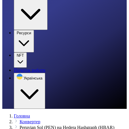
Ресурси
NFT
Початок роботи
Українська
Головна
Конвертер
Peruvian Sol (PEN) на Hedera Hashgraph (HBAR)