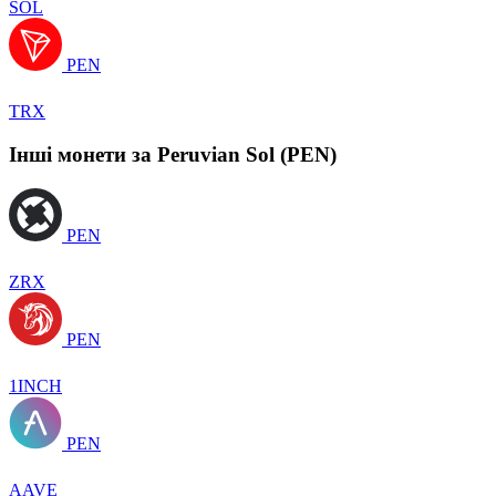
SOL
PEN
TRX
Інші монети за Peruvian Sol (PEN)
PEN
ZRX
PEN
1INCH
PEN
AAVE