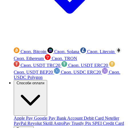
Своп. Bitcoin
Своп. Solana
Своп. Litecoin
Своп. Ethereum
Своп. TRON
Своп. USDT TRC20
Своп. USDT ERC20
Своп. USDT BEP20
Своп. USDC ERC20
Своп.
USDC Polygon
Способи оплати
Apple Pay
Google Pay
Bank Account
Debit Card
Neteller
PayPal
Revolut
Skrill
AstroPay
Trustly
Pix
SPEI
Credit Card