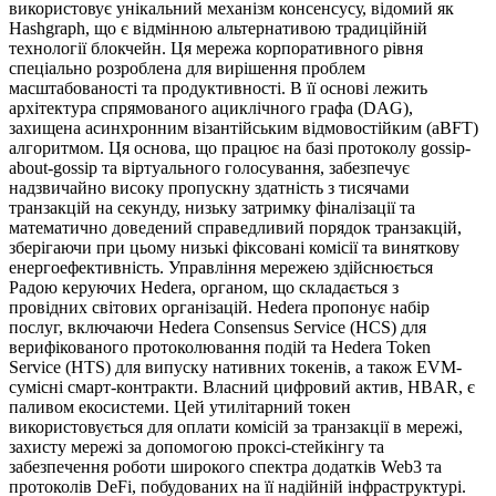
використовує унікальний механізм консенсусу, відомий як
Hashgraph, що є відмінною альтернативою традиційній
технології блокчейн. Ця мережа корпоративного рівня
спеціально розроблена для вирішення проблем
масштабованості та продуктивності. В її основі лежить
архітектура спрямованого ациклічного графа (DAG),
захищена асинхронним візантійським відмовостійким (aBFT)
алгоритмом. Ця основа, що працює на базі протоколу gossip-
about-gossip та віртуального голосування, забезпечує
надзвичайно високу пропускну здатність з тисячами
транзакцій на секунду, низьку затримку фіналізації та
математично доведений справедливий порядок транзакцій,
зберігаючи при цьому низькі фіксовані комісії та виняткову
енергоефективність. Управління мережею здійснюється
Радою керуючих Hedera, органом, що складається з
провідних світових організацій. Hedera пропонує набір
послуг, включаючи Hedera Consensus Service (HCS) для
верифікованого протоколювання подій та Hedera Token
Service (HTS) для випуску нативних токенів, а також EVM-
сумісні смарт-контракти. Власний цифровий актив, HBAR, є
паливом екосистеми. Цей утилітарний токен
використовується для оплати комісій за транзакції в мережі,
захисту мережі за допомогою проксі-стейкінгу та
забезпечення роботи широкого спектра додатків Web3 та
протоколів DeFi, побудованих на її надійній інфраструктурі.