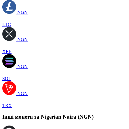
NGN
LTC
NGN
XRP
NGN
SOL
NGN
TRX
Інші монети за Nigerian Naira (NGN)