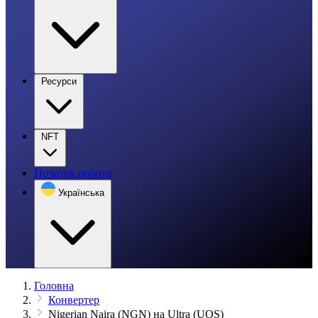
Ресурси
NFT
Початок роботи
Українська
Головна
Конвертер
Nigerian Naira (NGN) на Ultra (UOS)