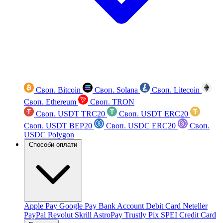
Своп. Bitcoin
Своп. Solana
Своп. Litecoin
Своп. Ethereum
Своп. TRON
Своп. USDT TRC20
Своп. USDT ERC20
Своп. USDT BEP20
Своп. USDC ERC20
Своп.
USDC Polygon
Способи оплати
Apple Pay
Google Pay
Bank Account
Debit Card
Neteller
PayPal
Revolut
Skrill
AstroPay
Trustly
Pix
SPEI
Credit Card