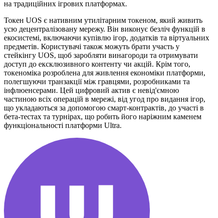
на традиційних ігрових платформах.
Токен UOS є нативним утилітарним токеном, який живить
усю децентралізовану мережу. Він виконує безліч функцій в
екосистемі, включаючи купівлю ігор, додатків та віртуальних
предметів. Користувачі також можуть брати участь у
стейкінгу UOS, щоб заробляти винагороди та отримувати
доступ до ексклюзивного контенту чи акцій. Крім того,
токеноміка розроблена для живлення економіки платформи,
полегшуючи транзакції між гравцями, розробниками та
інфлюенсерами. Цей цифровий актив є невід'ємною
частиною всіх операцій в мережі, від угод про видання ігор,
що укладаються за допомогою смарт-контрактів, до участі в
бета-тестах та турнірах, що робить його наріжним каменем
функціональності платформи Ultra.