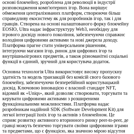
основі блокчейну, розроблена для революції в індустрії
розповсюдження комп'ютерних ігор. Вона вирішує
обмеження централізованих платформ, створюючи більш
справедливу екосистему як для розробників ігор, так і для
гравців. Створена на основі налаштованого форку блокчейну
EOSIO, Ultra надає інфраструктуру Web3, необхідну для
ігрового досвіду нового покоління, забезпечуючи справжнє
володіння цифровими активами та нові джерела доходу.
Платформа прагне стати універсальним рішенням,
інтегруючи магазин ігор, ринок для цифрових ігор та
внутрішньоігрових предметів, а також різноманітні соціальні
функції в єдиний, зручний для користувача додаток.
Основна технологія Ultra використовує високу пропускну
здатність та модель транзакцій без комісій свого базового
блокчейну, забезпечуючи безперебійний користувацький
досвід. Ключовою інновацією є власний стандарт NFT,
відомий як «Uniqs», який дозволяє створювати, торгувати та
керувати цифровими активами з розширеними
функціональними можливостями. Платформа надає
розробникам надійний SDK (Software Development Kit) для
легкої інтеграції їхніх ігор та активів з блокчейном. Це
сприяє розвитку активного вторинного ринку peer-to-peer, де
гравці можуть безпечно торгувати своїми цифровими іграми
та предметами, що є функцією, яка значною мірою відсутня