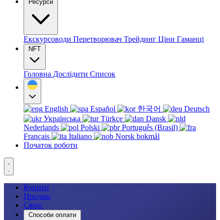
Ресурси
Екскурсоводи
Перетворювач
Трейдинг
Ціни
Гаманці
NFT
Головна
Дослідити
Список
English
Español
한국어
Deutsch
Українська
Türkçe
Dansk
Nederlands
Polski
Português (Brasil)
Français
Italiano
Norsk bokmål
Початок роботи
Купити
Продаю
Своп.
Способи оплати