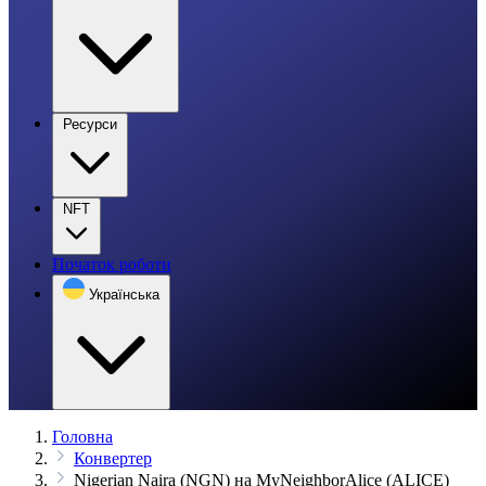
Ресурси
NFT
Початок роботи
Українська
Головна
Конвертер
Nigerian Naira (NGN) на MyNeighborAlice (ALICE)