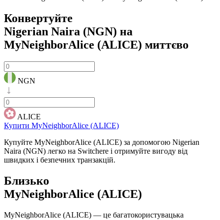
Конвертуйте
Nigerian Naira (NGN) на
MyNeighborAlice (ALICE)
миттєво
NGN
ALICE
Купити MyNeighborAlice (ALICE)
Купуйте MyNeighborAlice (ALICE) за допомогою Nigerian
Naira (NGN) легко на Switchere і отримуйте вигоду від
швидких і безпечних транзакцій.
Близько
MyNeighborAlice (ALICE)
MyNeighborAlice (ALICE) — це багатокористувацька