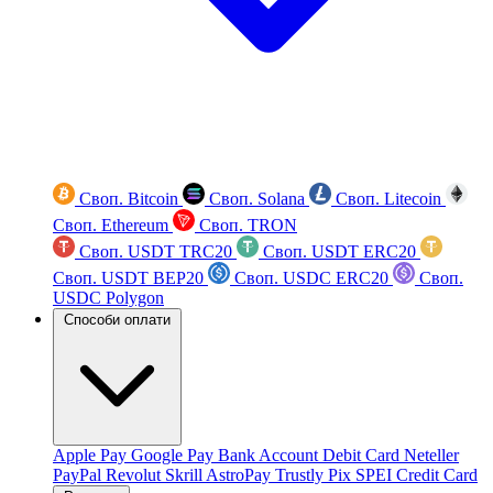
Своп. Bitcoin
Своп. Solana
Своп. Litecoin
Своп. Ethereum
Своп. TRON
Своп. USDT TRC20
Своп. USDT ERC20
Своп. USDT BEP20
Своп. USDC ERC20
Своп.
USDC Polygon
Способи оплати
Apple Pay
Google Pay
Bank Account
Debit Card
Neteller
PayPal
Revolut
Skrill
AstroPay
Trustly
Pix
SPEI
Credit Card