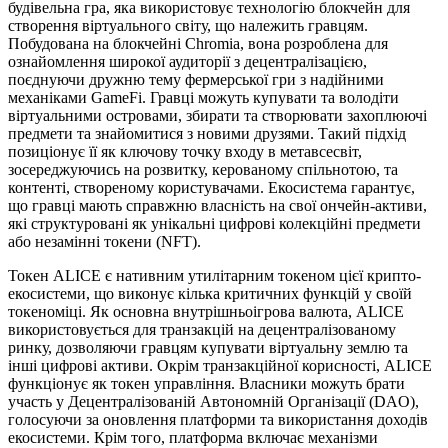
будівельна гра, яка використовує технологію блокчейн для
створення віртуального світу, що належить гравцям.
Побудована на блокчейні Chromia, вона розроблена для
ознайомлення широкої аудиторії з децентралізацією,
поєднуючи дружню тему фермерської гри з надійними
механіками GameFi. Гравці можуть купувати та володіти
віртуальними островами, збирати та створювати захоплюючі
предмети та знайомитися з новими друзями. Такий підхід
позиціонує її як ключову точку входу в метавсесвіт,
зосереджуючись на розвитку, керованому спільнотою, та
контенті, створеному користувачами. Екосистема гарантує,
що гравці мають справжню власність на свої ончейн-активи,
які структуровані як унікальні цифрові колекційні предмети
або незамінні токени (NFT).
Токен ALICE є нативним утилітарним токеном цієї крипто-
екосистеми, що виконує кілька критичних функцій у своїй
токеноміці. Як основна внутрішньоігрова валюта, ALICE
використовується для транзакцій на децентралізованому
ринку, дозволяючи гравцям купувати віртуальну землю та
інші цифрові активи. Окрім транзакційної корисності, ALICE
функціонує як токен управління. Власники можуть брати
участь у Децентралізованій Автономній Організації (DAO),
голосуючи за оновлення платформи та використання доходів
екосистеми. Крім того, платформа включає механізми