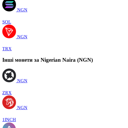
NGN
SOL
NGN
TRX
Інші монети за Nigerian Naira (NGN)
NGN
ZRX
NGN
1INCH