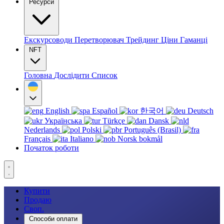
Ресурси
Екскурсоводи
Перетворювач
Трейдинг
Ціни
Гаманці
NFT
Головна
Дослідити
Список
English
Español
한국어
Deutsch
Українська
Türkçe
Dansk
Nederlands
Polski
Português (Brasil)
Français
Italiano
Norsk bokmål
Початок роботи
Купити
Продаю
Своп.
Способи оплати