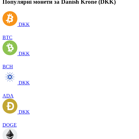
Популярні монети за Danish Krone (DKK)
DKK
BTC
DKK
BCH
DKK
ADA
DKK
DOGE