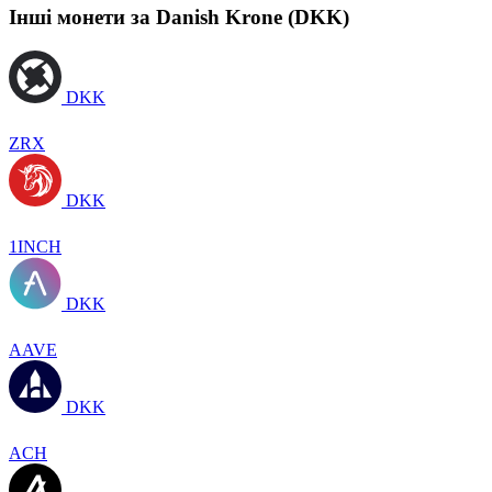
Інші монети за Danish Krone (DKK)
DKK
ZRX
DKK
1INCH
DKK
AAVE
DKK
ACH