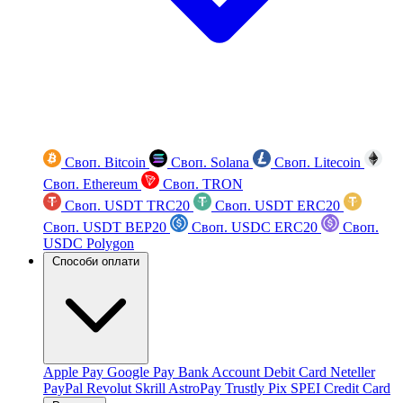
Своп. Bitcoin
Своп. Solana
Своп. Litecoin
Своп. Ethereum
Своп. TRON
Своп. USDT TRC20
Своп. USDT ERC20
Своп. USDT BEP20
Своп. USDC ERC20
Своп.
USDC Polygon
Способи оплати
Apple Pay
Google Pay
Bank Account
Debit Card
Neteller
PayPal
Revolut
Skrill
AstroPay
Trustly
Pix
SPEI
Credit Card