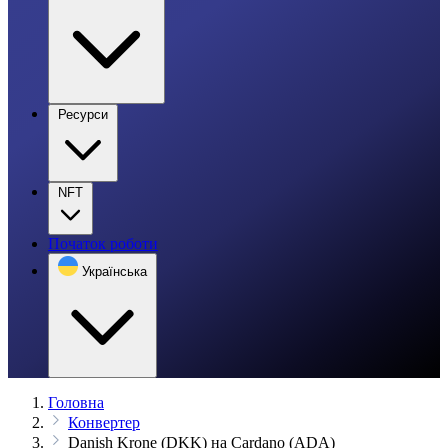
Ресурси
NFT
Початок роботи
Українська
Головна
Конвертер
Danish Krone (DKK) на Cardano (ADA)