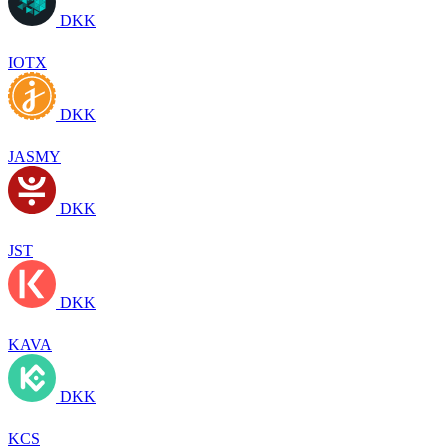
DKK
IOTX
DKK
JASMY
DKK
JST
DKK
KAVA
DKK
KCS