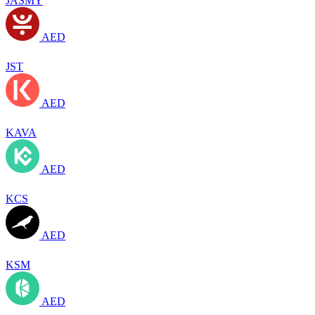
JASMY
AED
JST
AED
KAVA
AED
KCS
AED
KSM
AED