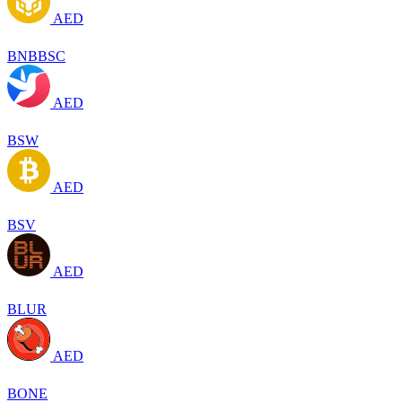
AED
BNBBSC
AED
BSW
AED
BSV
AED
BLUR
AED
BONE