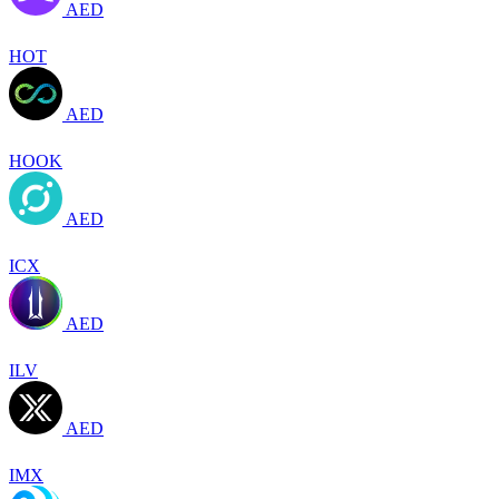
AED
HOT
AED
HOOK
AED
ICX
AED
ILV
AED
IMX