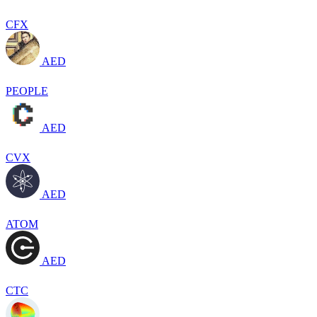
CFX
AED
PEOPLE
AED
CVX
AED
ATOM
AED
CTC