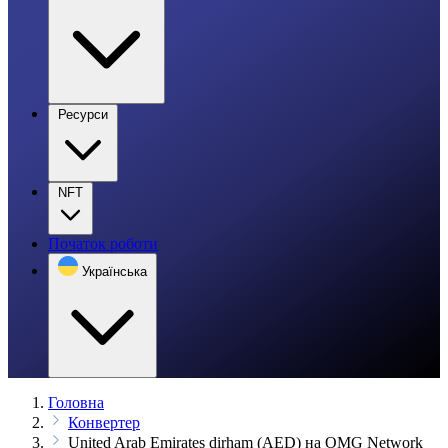
Ресурси
NFT
Початок роботи
Українська
Головна
Конвертер
United Arab Emirates dirham (AED) на OMG Network