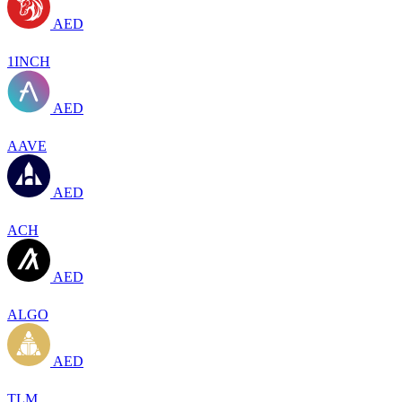
AED
1INCH
AED
AAVE
AED
ACH
AED
ALGO
AED
TLM