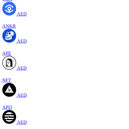
AED
ANKR
AED
APE
AED
NFT
AED
API3
AED