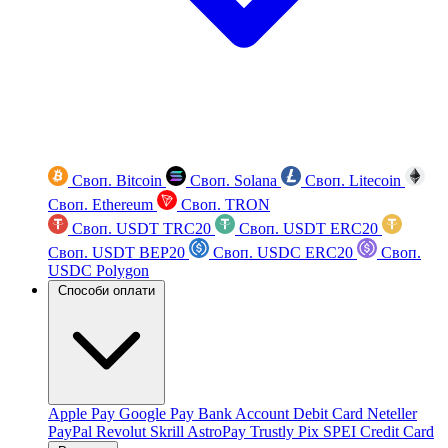
Своп. Bitcoin
Своп. Solana
Своп. Litecoin
Своп. Ethereum
Своп. TRON
Своп. USDT TRC20
Своп. USDT ERC20
Своп. USDT BEP20
Своп. USDC ERC20
Своп.
USDC Polygon
Способи оплати
Apple Pay
Google Pay
Bank Account
Debit Card
Neteller
PayPal
Revolut
Skrill
AstroPay
Trustly
Pix
SPEI
Credit Card