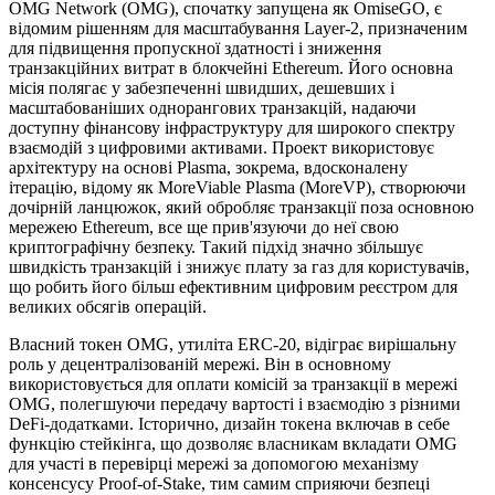
OMG Network (OMG), спочатку запущена як OmiseGO, є
відомим рішенням для масштабування Layer-2, призначеним
для підвищення пропускної здатності і зниження
транзакційних витрат в блокчейні Ethereum. Його основна
місія полягає у забезпеченні швидших, дешевших і
масштабованіших однорангових транзакцій, надаючи
доступну фінансову інфраструктуру для широкого спектру
взаємодій з цифровими активами. Проект використовує
архітектуру на основі Plasma, зокрема, вдосконалену
ітерацію, відому як MoreViable Plasma (MoreVP), створюючи
дочірній ланцюжок, який обробляє транзакції поза основною
мережею Ethereum, все ще прив'язуючи до неї свою
криптографічну безпеку. Такий підхід значно збільшує
швидкість транзакцій і знижує плату за газ для користувачів,
що робить його більш ефективним цифровим реєстром для
великих обсягів операцій.
Власний токен OMG, утиліта ERC-20, відіграє вирішальну
роль у децентралізованій мережі. Він в основному
використовується для оплати комісій за транзакції в мережі
OMG, полегшуючи передачу вартості і взаємодію з різними
DeFi-додатками. Історично, дизайн токена включав в себе
функцію стейкінга, що дозволяє власникам вкладати OMG
для участі в перевірці мережі за допомогою механізму
консенсусу Proof-of-Stake, тим самим сприяючи безпеці