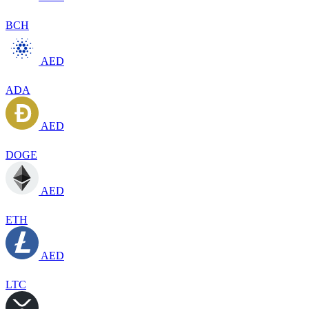
BCH
AED
ADA
AED
DOGE
AED
ETH
AED
LTC