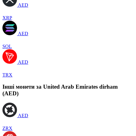
AED
XRP
AED
SOL
AED
TRX
Інші монети за United Arab Emirates dirham
(AED)
AED
ZRX