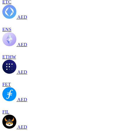
ETC
AED
ENS
AED
ETHW
AED
FET
AED
FIL
AED