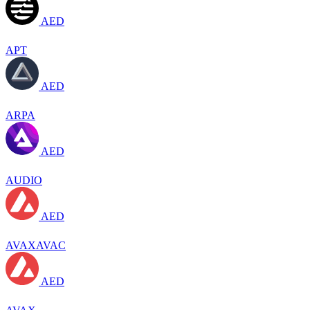
AED
APT
AED
ARPA
AED
AUDIO
AED
AVAXAVAC
AED