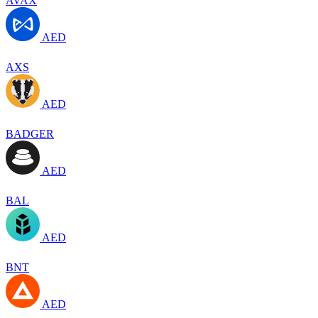
AVAX
AED
AXS
AED
BADGER
AED
BAL
AED
BNT
AED