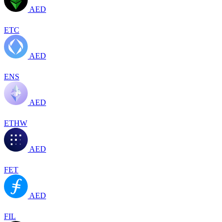
AED
ETC
AED
ENS
AED
ETHW
AED
FET
AED
FIL