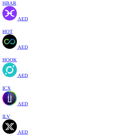
HBAR
AED
HOT
AED
HOOK
AED
ICX
AED
ILV
AED