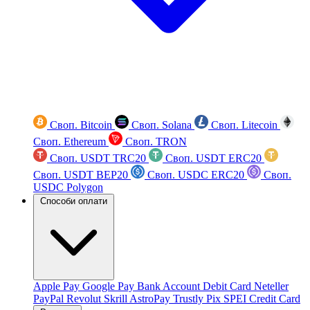
Своп. Bitcoin
Своп. Solana
Своп. Litecoin
Своп. Ethereum
Своп. TRON
Своп. USDT TRC20
Своп. USDT ERC20
Своп. USDT BEP20
Своп. USDC ERC20
Своп.
USDC Polygon
Способи оплати
Apple Pay
Google Pay
Bank Account
Debit Card
Neteller
PayPal
Revolut
Skrill
AstroPay
Trustly
Pix
SPEI
Credit Card