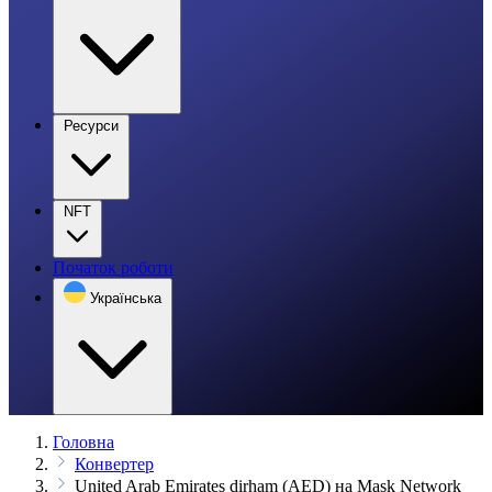
Ресурси
NFT
Початок роботи
Українська
Головна
Конвертер
United Arab Emirates dirham (AED) на Mask Network