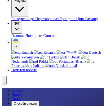
Ресурси
Екскурсоводи
Перетворювач
Трейдинг
Ціни
Гаманці
NFT
Головна
Дослідити
Список
English
Español
한국어
Deutsch
Українська
Türkçe
Dansk
Nederlands
Polski
Português (Brasil)
Français
Italiano
Norsk bokmål
Початок роботи
Купити
Продаю
Своп.
Способи оплати