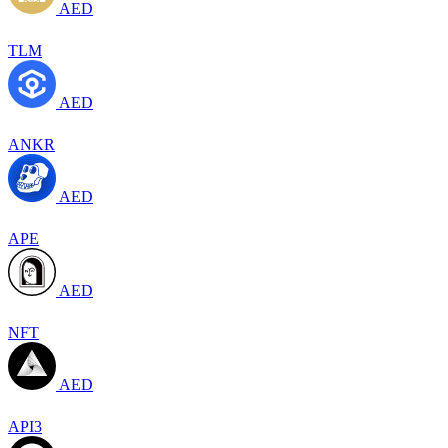
AED
TLM
AED
ANKR
AED
APE
AED
NFT
AED
API3