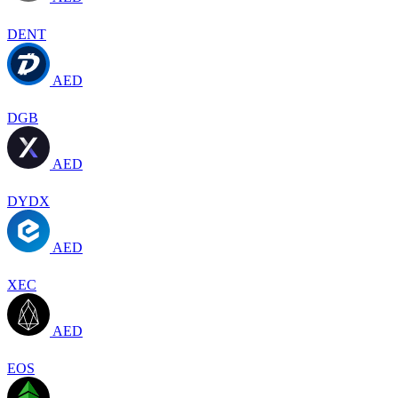
DENT
AED
DGB
AED
DYDX
AED
XEC
AED
EOS