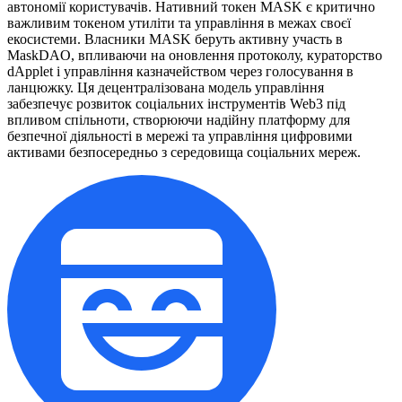
автономії користувачів. Нативний токен MASK є критично
важливим токеном утиліти та управління в межах своєї
екосистеми. Власники MASK беруть активну участь в
MaskDAO, впливаючи на оновлення протоколу, кураторство
dApplet і управління казначейством через голосування в
ланцюжку. Ця децентралізована модель управління
забезпечує розвиток соціальних інструментів Web3 під
впливом спільноти, створюючи надійну платформу для
безпечної діяльності в мережі та управління цифровими
активами безпосередньо з середовища соціальних мереж.