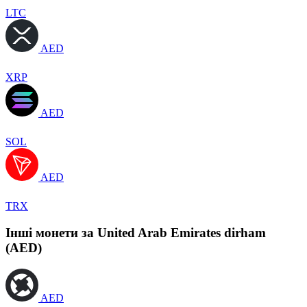
LTC
AED
XRP
AED
SOL
AED
TRX
Інші монети за United Arab Emirates dirham
(AED)
AED