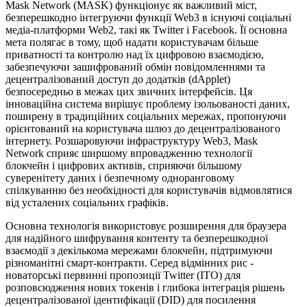
Mask Network (MASK) функціонує як важливий міст,
безперешкодно інтегруючи функції Web3 в існуючі соціальні
медіа-платформи Web2, такі як Twitter і Facebook. Її основна
мета полягає в тому, щоб надати користувачам більше
приватності та контролю над їх цифровою взаємодією,
забезпечуючи зашифрований обмін повідомленнями та
децентралізований доступ до додатків (dApplet)
безпосередньо в межах цих звичних інтерфейсів. Ця
інноваційна система вирішує проблему ізольованості даних,
поширену в традиційних соціальних мережах, пропонуючи
орієнтований на користувача шлюз до децентралізованого
інтернету. Розшаровуючи інфраструктуру Web3, Mask
Network сприяє ширшому впровадженню технології
блокчейн і цифрових активів, сприяючи більшому
суверенітету даних і безпечному одноранговому
спілкуванню без необхідності для користувачів відмовлятися
від усталених соціальних графіків.
Основна технологія використовує розширення для браузера
для надійного шифрування контенту та безперешкодної
взаємодії з декількома мережами блокчейн, підтримуючи
різноманітні смарт-контракти. Серед відмінних рис -
новаторські первинні пропозиції Twitter (ITO) для
розповсюдження нових токенів і глибока інтеграція рішень
децентралізованої ідентифікації (DID) для посилення