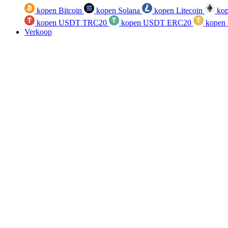
kopen Bitcoin
kopen Solana
kopen Litecoin
kop
kopen USDT TRC20
kopen USDT ERC20
kopen
Verkoop