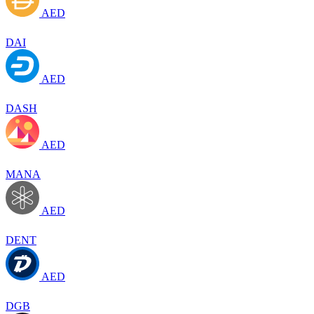
AED
DAI
AED
DASH
AED
MANA
AED
DENT
AED
DGB