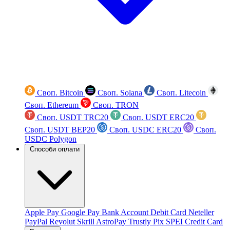
Своп. Bitcoin
Своп. Solana
Своп. Litecoin
Своп. Ethereum
Своп. TRON
Своп. USDT TRC20
Своп. USDT ERC20
Своп. USDT BEP20
Своп. USDC ERC20
Своп.
USDC Polygon
Способи оплати
Apple Pay
Google Pay
Bank Account
Debit Card
Neteller
PayPal
Revolut
Skrill
AstroPay
Trustly
Pix
SPEI
Credit Card