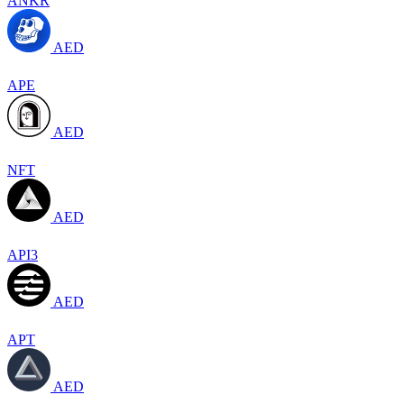
ANKR
AED
APE
AED
NFT
AED
API3
AED
APT
AED