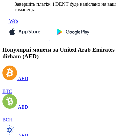
Завершіть платіж, і DENT буде надіслано на ваш
гаманець.
Web
Популярні монети за United Arab Emirates
dirham (AED)
AED
BTC
AED
BCH
AED