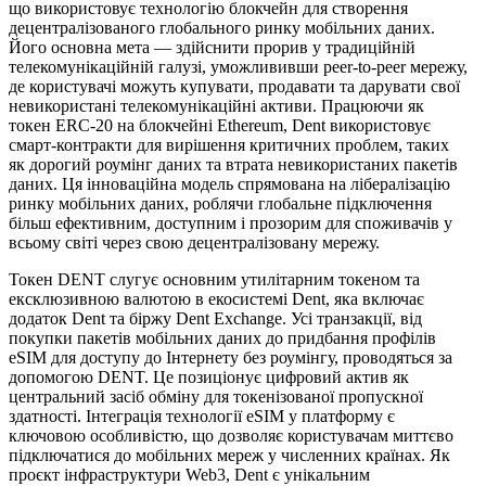
що використовує технологію блокчейн для створення
децентралізованого глобального ринку мобільних даних.
Його основна мета — здійснити прорив у традиційній
телекомунікаційній галузі, уможлививши peer-to-peer мережу,
де користувачі можуть купувати, продавати та дарувати свої
невикористані телекомунікаційні активи. Працюючи як
токен ERC-20 на блокчейні Ethereum, Dent використовує
смарт-контракти для вирішення критичних проблем, таких
як дорогий роумінг даних та втрата невикористаних пакетів
даних. Ця інноваційна модель спрямована на лібералізацію
ринку мобільних даних, роблячи глобальне підключення
більш ефективним, доступним і прозорим для споживачів у
всьому світі через свою децентралізовану мережу.
Токен DENT слугує основним утилітарним токеном та
ексклюзивною валютою в екосистемі Dent, яка включає
додаток Dent та біржу Dent Exchange. Усі транзакції, від
покупки пакетів мобільних даних до придбання профілів
eSIM для доступу до Інтернету без роумінгу, проводяться за
допомогою DENT. Це позиціонує цифровий актив як
центральний засіб обміну для токенізованої пропускної
здатності. Інтеграція технології eSIM у платформу є
ключовою особливістю, що дозволяє користувачам миттєво
підключатися до мобільних мереж у численних країнах. Як
проєкт інфраструктури Web3, Dent є унікальним