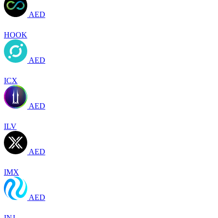
AED
HOOK
AED
ICX
AED
ILV
AED
IMX
AED
INJ