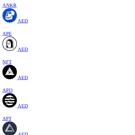
ANKR
AED
APE
AED
NFT
AED
API3
AED
APT
AED