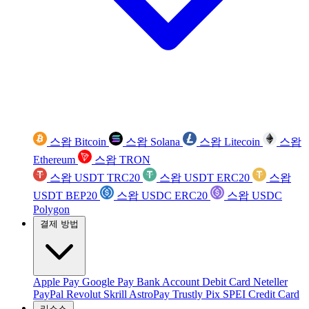
스왑 Bitcoin
스왑 Solana
스왑 Litecoin
스왑
Ethereum
스왑 TRON
스왑 USDT TRC20
스왑 USDT ERC20
스왑
USDT BEP20
스왑 USDC ERC20
스왑 USDC
Polygon
결제 방법
Apple Pay
Google Pay
Bank Account
Debit Card
Neteller
PayPal
Revolut
Skrill
AstroPay
Trustly
Pix
SPEI
Credit Card
리소스