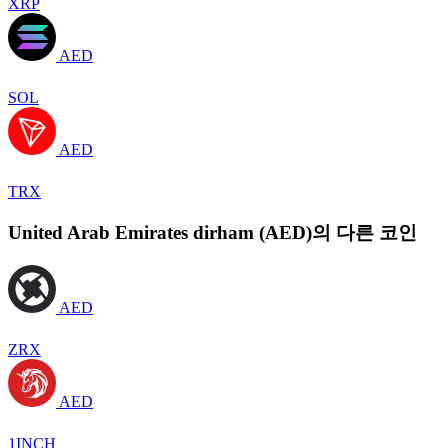
XRP
AED
SOL
AED
TRX
United Arab Emirates dirham (AED)의 다른 코인
AED
ZRX
AED
1INCH