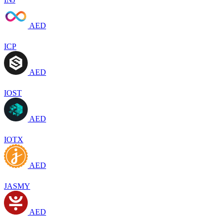
AED
ICP
AED
IOST
AED
IOTX
AED
JASMY
AED