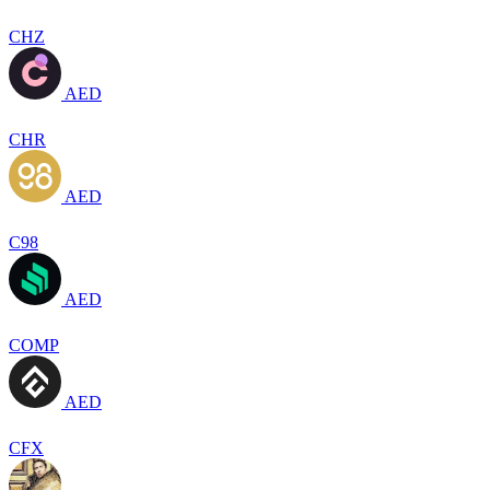
CHZ
AED
CHR
AED
C98
AED
COMP
AED
CFX