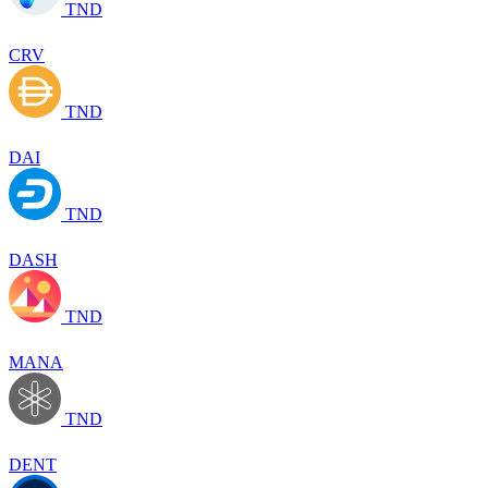
TND
CRV
TND
DAI
TND
DASH
TND
MANA
TND
DENT