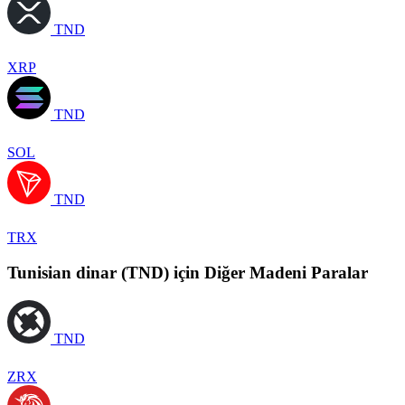
TND
XRP
TND
SOL
TND
TRX
Tunisian dinar (TND) için Diğer Madeni Paralar
TND
ZRX