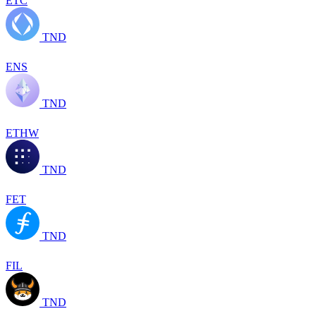
ETC
TND
ENS
TND
ETHW
TND
FET
TND
FIL
TND