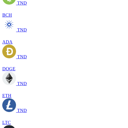
TND
BCH
TND
ADA
TND
DOGE
TND
ETH
TND
LTC