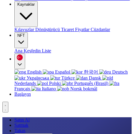
Kaynaklar
Kılavuzlar
Dönüştürücü
Ticaret
Fiyatlar
Cüzdanlar
NFT
Ana
Keşfedin
Liste
English
Español
한국어
Deutsch
Українська
Türkçe
Dansk
Nederlands
Polski
Português (Brasil)
Français
Italiano
Norsk bokmål
Başlayın
Satın Al
Satmak
Takas