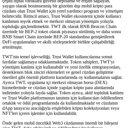
çeşitli dijital varlıklara güvenli depolama ve erişim sağlayan,
yaygın olarak benimsenmiş bir gözetim dışı mobil kripto para
cüzdanı olan Trust Wallet için yerel yardımcı program ve yönetişim
belirtecidir. Birincil amacı, Trust Wallet ekosistemi içinde kullanıcı
katılımını teşvik etmek ve merkezi olmayan yönetişim yoluyla
topluluğu güçlendirmektir. TWT ilk olarak BNB Beacon Chain
üzerinde bir BEP-2 token olarak piyasaya sürülmüş ve daha sonra
BNB Smart Chain üzerinde BEP-20 standardına genişletilerek
DeFi uygulamaları ve akıllı sözleşmelerle birlikte çalışabilirliği
artırılmıştır.
TWT'nin temel işlevselliği, Trust Wallet kullanıcılarına somut
faydalar sağlamaya odaklanmaktadır. Token sahipleri, TWT'yi
yönetişim katılımı için kullanabilir ve yeni özellik entegrasyonları,
desteklenen blok zinciri eklemeleri ve genel cüzdan geliştirme
önerileri gibi önemli platform kararlarında oy kullanmalarını sağlar.
Ayrıca TWT, uygulama içi merkezi olmayan borsa (DEX)
hizmetlerinde ve cüzdan içinde yapılan kripto para alımlarında
indirimler yoluyla fayda sağlar. Token ayrıca, aktif topluluk katılımı
ve Trust Wallet platformunun tanıtımı için kullanıcıları ödüllendiren
ortaklık ve ödül programlarında da kullanılmaktadır ve cüzdanın
dApp tarayıcısı aracılığıyla erişilebilen kripto koleksiyonları veya
NFT'leri içeren işlemler için kullanılabilir.
Önde gelen mobil öncelikli Web3 cüzdanının önemli bir bileşeni