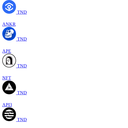
TND
ANKR
TND
APE
TND
NFT
TND
API3
TND