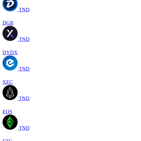
TND
DGB
TND
DYDX
TND
XEC
TND
EOS
TND