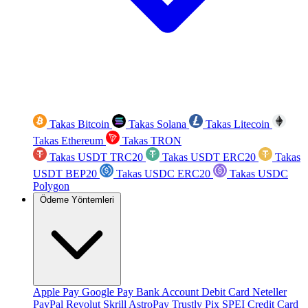
Takas Bitcoin
Takas Solana
Takas Litecoin
Takas Ethereum
Takas TRON
Takas USDT TRC20
Takas USDT ERC20
Takas
USDT BEP20
Takas USDC ERC20
Takas USDC
Polygon
Ödeme Yöntemleri
Apple Pay
Google Pay
Bank Account
Debit Card
Neteller
PayPal
Revolut
Skrill
AstroPay
Trustly
Pix
SPEI
Credit Card