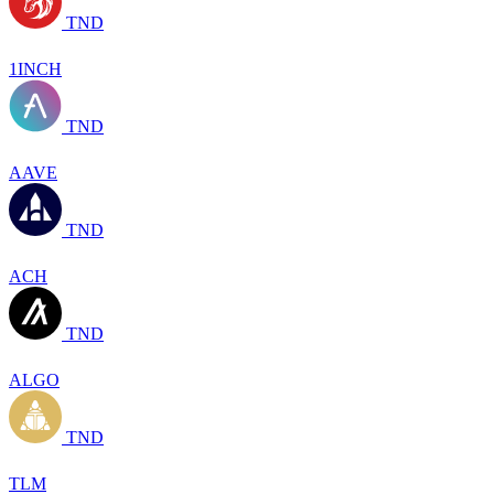
TND
1INCH
TND
AAVE
TND
ACH
TND
ALGO
TND
TLM