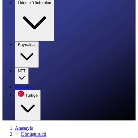
Ödeme Yöntemleri
Kaynaklar
NFT
Başlayın
Türkçe
Anasayfa
Dönüştürücü