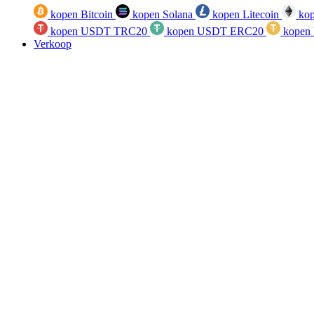
kopen Bitcoin
kopen Solana
kopen Litecoin
kop
kopen USDT TRC20
kopen USDT ERC20
kopen
Verkoop