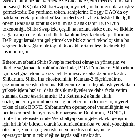
varlık olarak hizmet vermekte ve öncelikle yerel merkezi olmayan
borsası (DEX) olan ShibaSwap için yönetişim belirteci olarak işlev
görmektedir. Bu yardımcı token, sahiplerine Doggy DAO'da oy
hakkı vererek, protokol yükseltmeleri ve hazine tahsisleri ile ilgili
önemli kararlara topluluk katılımına olanak tanır. BONE'un
tokenomiği, ShibaSwap'teki çeşitli havuzlara stake etme ve likidite
sağlama için dağıtılan ödüllerle katılımı teşvik etmek, platformun
DeFi uygulamalarını geliştirmek ve blok zinciri teknolojisinin bu
segmentinde sağlam bir topluluk odaklı ortamı teşvik etmek için
tasarlanmıştır.
Ethereum tabanlı ShibaSwap'te merkezi olmayan yönetişim ve
likidite sağlamadaki rolünün ötesinde, BONE'un önemi Shibarium
için özel gaz jetonu olarak belirlenmesiyle daha da artmaktadır.
Shibarium, Shiba Inu ekosisteminin Katman-2 ölçeklendirme
çözümüdür ve işlemleri ana Ethereum zinciri dışında işleyerek daha
yüksek işlem hızları, daha düşük maliyetler ve daha fazla verim
sunmak üzere tasarlanmıştır. Bu Katman-2 ağında akıllı
sözleşmelerin yürütülmesi ve ağ ücretlerinin ödenmesi için yerel
token olarak BONE, Shibarium'un operasyonel verimliliğinin ve
benimsenmesinin ayrılmaz bir parçasıdır. Bu durum, BONE'yi
Shiba Inu ekosisteminde Web3 altyapısının gelecekteki gelişimi
için kritik bir bileşen olarak konumlandırmakta ve basit yönetişimin
ötesinde, zincir içi işlem işleme ve merkezi olmayan ağ
operasyonlarının çekirdeğine fayda sağlamaktadır.