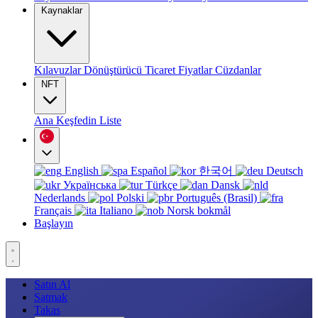
Kaynaklar
Kılavuzlar
Dönüştürücü
Ticaret
Fiyatlar
Cüzdanlar
NFT
Ana
Keşfedin
Liste
English
Español
한국어
Deutsch
Українська
Türkçe
Dansk
Nederlands
Polski
Português (Brasil)
Français
Italiano
Norsk bokmål
Başlayın
Satın Al
Satmak
Takas