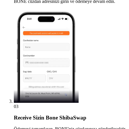
BONE cüzdan adresinizi girin ve ödemeye devam edin.
03
Receive
Sizin Bone ShibaSwap
Ödemeyi tamamlayın, BONE'niz cüzdanınıza gönderilecektir.