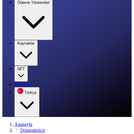
Ödeme Yöntemleri
Kaynaklar
NFT
Başlayın
Türkçe
Anasayfa
Dönüştürücü