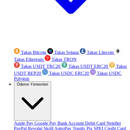
Takas Bitcoin
Takas Solana
Takas Litecoin
Takas Ethereum
Takas TRON
Takas USDT TRC20
Takas USDT ERC20
Takas
USDT BEP20
Takas USDC ERC20
Takas USDC
Polygon
Ödeme Yöntemleri
Apple Pay
Google Pay
Bank Account
Debit Card
Neteller
PayPal
Revolut
Skrill
AstroPay
Trustly
Pix
SPEI
Credit Card