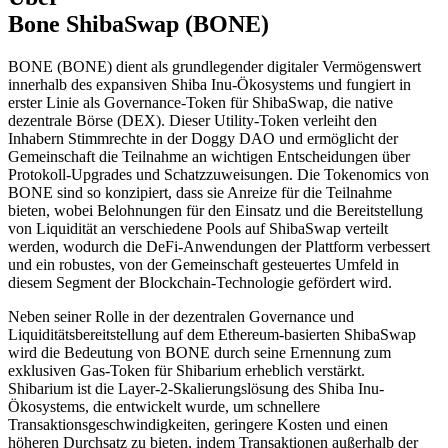
Bone ShibaSwap (BONE)
BONE (BONE) dient als grundlegender digitaler Vermögenswert
innerhalb des expansiven Shiba Inu-Ökosystems und fungiert in
erster Linie als Governance-Token für ShibaSwap, die native
dezentrale Börse (DEX). Dieser Utility-Token verleiht den
Inhabern Stimmrechte in der Doggy DAO und ermöglicht der
Gemeinschaft die Teilnahme an wichtigen Entscheidungen über
Protokoll-Upgrades und Schatzzuweisungen. Die Tokenomics von
BONE sind so konzipiert, dass sie Anreize für die Teilnahme
bieten, wobei Belohnungen für den Einsatz und die Bereitstellung
von Liquidität an verschiedene Pools auf ShibaSwap verteilt
werden, wodurch die DeFi-Anwendungen der Plattform verbessert
und ein robustes, von der Gemeinschaft gesteuertes Umfeld in
diesem Segment der Blockchain-Technologie gefördert wird.
Neben seiner Rolle in der dezentralen Governance und
Liquiditätsbereitstellung auf dem Ethereum-basierten ShibaSwap
wird die Bedeutung von BONE durch seine Ernennung zum
exklusiven Gas-Token für Shibarium erheblich verstärkt.
Shibarium ist die Layer-2-Skalierungslösung des Shiba Inu-
Ökosystems, die entwickelt wurde, um schnellere
Transaktionsgeschwindigkeiten, geringere Kosten und einen
höheren Durchsatz zu bieten, indem Transaktionen außerhalb der