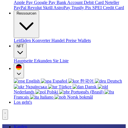
Apple Pay
Google Pay
Bank Account
Debit Card
Neteller
PayPal
Revolut
Skrill
AstroPay
Trustly
Pix
SPEI
Credit Card
Ressourcen
Leitfäden
Konverter
Handel
Preise
Wallets
NFT
Hauptseite
Erkunden Sie
Liste
English
Español
한국어
Deutsch
Українська
Türkçe
Dansk
Nederlands
Polski
Português (Brasil)
Français
Italiano
Norsk bokmål
Los geht's
Kaufen