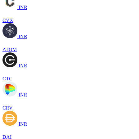
INR
CVX
INR
ATOM
INR
CTC
INR
CRV
INR
DAI