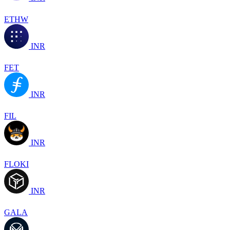
ETHW
INR
FET
INR
FIL
INR
FLOKI
INR
GALA