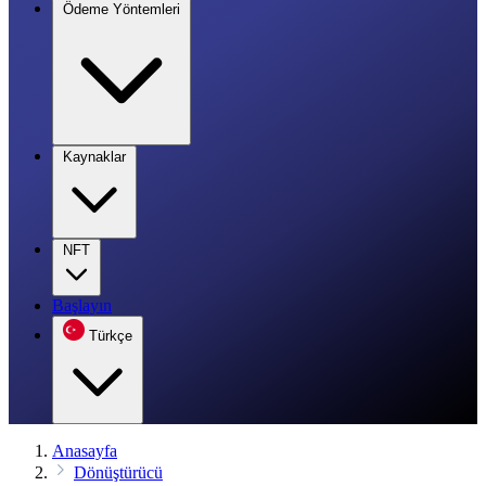
Ödeme Yöntemleri
Kaynaklar
NFT
Başlayın
Türkçe
Anasayfa
Dönüştürücü