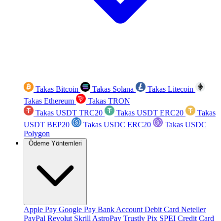
Takas Bitcoin
Takas Solana
Takas Litecoin
Takas Ethereum
Takas TRON
Takas USDT TRC20
Takas USDT ERC20
Takas
USDT BEP20
Takas USDC ERC20
Takas USDC
Polygon
Ödeme Yöntemleri
Apple Pay
Google Pay
Bank Account
Debit Card
Neteller
PayPal
Revolut
Skrill
AstroPay
Trustly
Pix
SPEI
Credit Card