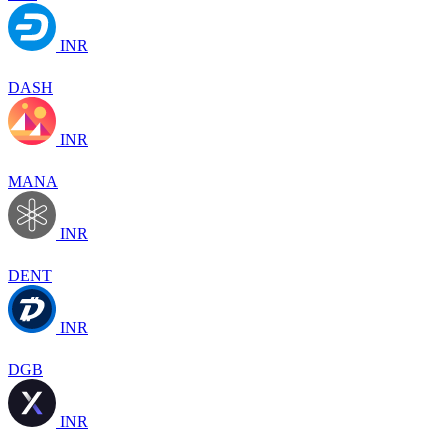
INR
DASH
INR
MANA
INR
DENT
INR
DGB
INR