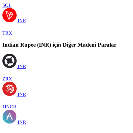
SOL
INR
TRX
Indian Rupee (INR) için Diğer Madeni Paralar
INR
ZRX
INR
1INCH
INR