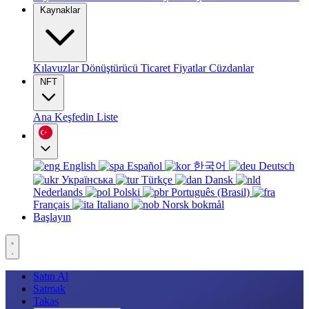
Kaynaklar
Kılavuzlar
Dönüştürücü
Ticaret
Fiyatlar
Cüzdanlar
NFT
Ana
Keşfedin
Liste
English
Español
한국어
Deutsch
Українська
Türkçe
Dansk
Nederlands
Polski
Português (Brasil)
Français
Italiano
Norsk bokmål
Başlayın
Satın Al
Satmak
Takas