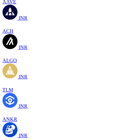
AAVE
INR
ACH
INR
ALGO
INR
TLM
INR
ANKR
INR