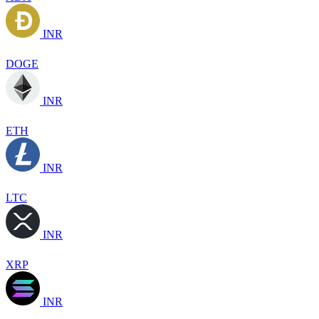
INR
DOGE
INR
ETH
INR
LTC
INR
XRP
INR