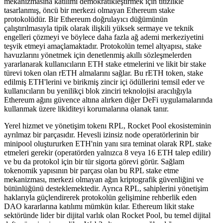
mekanizmasına katılımı demokratikleştirmek için titizlikle
tasarlanmış, öncü bir merkezi olmayan Ethereum stake
protokolüdür. Bir Ethereum doğrulayıcı düğümünün
çalıştırılmasıyla tipik olarak ilişkili yüksek sermaye ve teknik
engelleri çözmeyi ve böylece daha fazla ağ ademi merkeziyetini
teşvik etmeyi amaçlamaktadır. Protokolün temel altyapısı, stake
havuzlarını yönetmek için denetlenmiş akıllı sözleşmelerden
yararlanarak kullanıcıların ETH stake etmelerini ve likit bir stake
türevi token olan rETH almalarını sağlar. Bu rETH token, stake
edilmiş ETH'lerini ve birikmiş zincir içi ödüllerini temsil eder ve
kullanıcıların bu yenilikçi blok zinciri teknolojisi aracılığıyla
Ethereum ağını güvence altına alırken diğer DeFi uygulamalarında
kullanmak üzere likiditeyi korumalarına olanak tanır.
Yerel hizmet ve yönetişim tokenı RPL, Rocket Pool ekosisteminin
ayrılmaz bir parçasıdır. Hevesli izinsiz node operatörlerinin bir
minipool oluştururken ETH'nin yanı sıra teminat olarak RPL stake
etmeleri gerekir (operatörden yalnızca 8 veya 16 ETH talep edilir)
ve bu da protokol için bir tür sigorta görevi görür. Sağlam
tokenomik yapısının bir parçası olan bu RPL stake etme
mekanizması, merkezi olmayan ağın kriptografik güvenliğini ve
bütünlüğünü desteklemektedir. Ayrıca RPL, sahiplerini yönetişim
haklarıyla güçlendirerek protokolün gelişimine rehberlik eden
DAO kararlarına katılımı mümkün kılar. Ethereum likit stake
sektöründe lider bir dijital varlık olan Rocket Pool, bu temel dijital