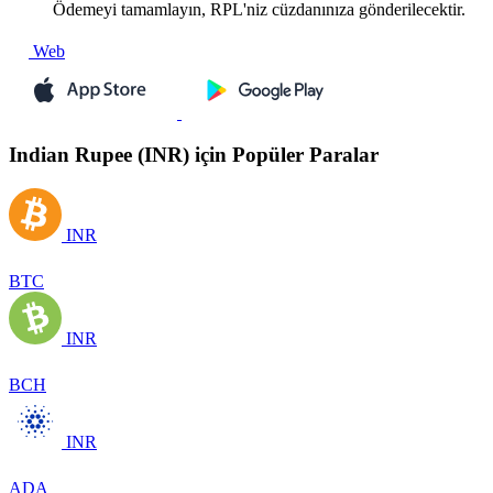
Ödemeyi tamamlayın, RPL'niz cüzdanınıza gönderilecektir.
Web
Indian Rupee (INR) için Popüler Paralar
INR
BTC
INR
BCH
INR
ADA