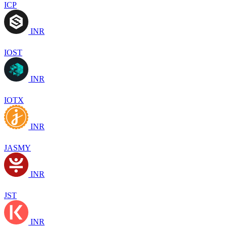
ICP
INR
IOST
INR
IOTX
INR
JASMY
INR
JST
INR