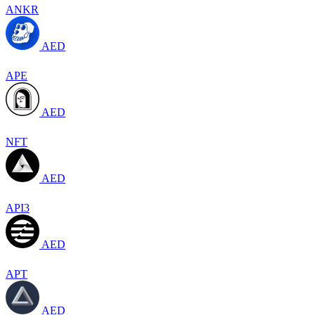
ANKR
AED
APE
AED
NFT
AED
API3
AED
APT
AED