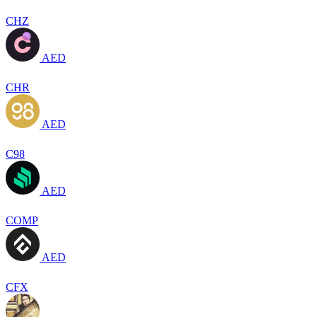
CHZ
AED
CHR
AED
C98
AED
COMP
AED
CFX