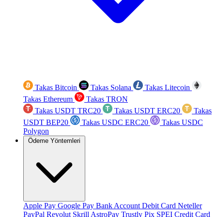
Takas Bitcoin
Takas Solana
Takas Litecoin
Takas Ethereum
Takas TRON
Takas USDT TRC20
Takas USDT ERC20
Takas
USDT BEP20
Takas USDC ERC20
Takas USDC
Polygon
Ödeme Yöntemleri
Apple Pay
Google Pay
Bank Account
Debit Card
Neteller
PayPal
Revolut
Skrill
AstroPay
Trustly
Pix
SPEI
Credit Card