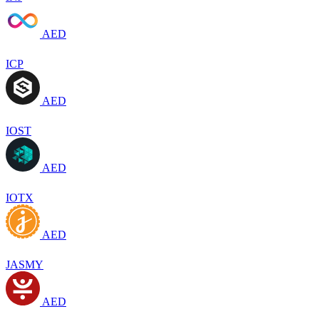
AED
ICP
AED
IOST
AED
IOTX
AED
JASMY
AED