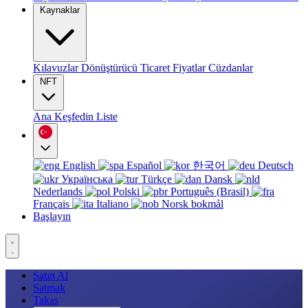
Kaynaklar
Kılavuzlar
Dönüştürücü
Ticaret
Fiyatlar
Cüzdanlar
NFT
Ana
Keşfedin
Liste
English
Español
한국어
Deutsch
Українська
Türkçe
Dansk
Nederlands
Polski
Português (Brasil)
Français
Italiano
Norsk bokmål
Başlayın
Satın Al
Satmak
Takas