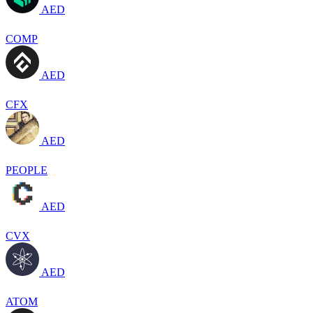
AED
COMP
AED
CFX
AED
PEOPLE
AED
CVX
AED
ATOM