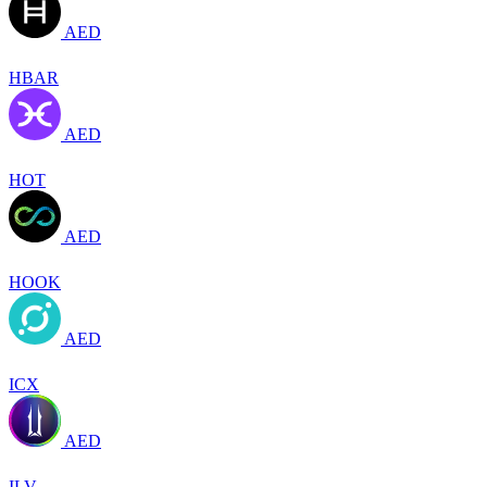
AED
HBAR
AED
HOT
AED
HOOK
AED
ICX
AED
ILV