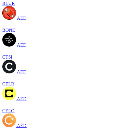
BLUR
AED
BONE
AED
CTSI
AED
CELR
AED
CELO
AED