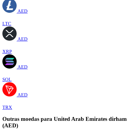
AED
LTC
AED
XRP
AED
SOL
AED
TRX
Outras moedas para United Arab Emirates dirham
(AED)