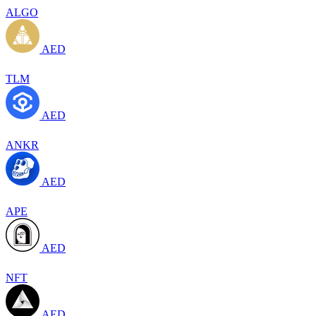
ALGO
AED
TLM
AED
ANKR
AED
APE
AED
NFT
AED