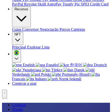
PayPal
Revolut
Skrill
AstroPay
Trustly
Pix
SPEI
Credit Card
Recursos
Guias
Conversor
Negociação
Preços
Carteiras
NFT
Principal
Explorar
Lista
English
Español
한국어
Deutsch
Українська
Türkçe
Dansk
Nederlands
Polski
Português (Brasil)
Français
Italiano
Norsk bokmål
Começar a usar
Comprar
Vender