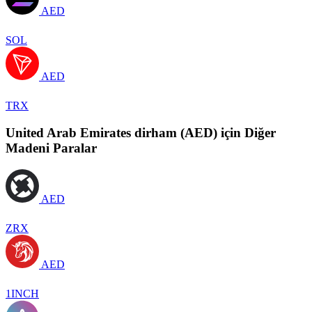
AED
SOL
AED
TRX
United Arab Emirates dirham (AED) için Diğer
Madeni Paralar
AED
ZRX
AED
1INCH