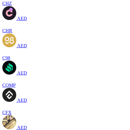
CHZ
AED
CHR
AED
C98
AED
COMP
AED
CFX
AED