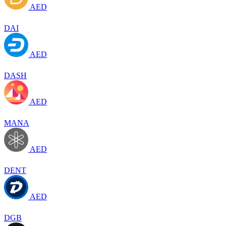
AED
DAI
AED
DASH
AED
MANA
AED
DENT
AED
DGB