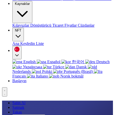
Kaynaklar
Kılavuzlar
Dönüştürücü
Ticaret
Fiyatlar
Cüzdanlar
NFT
Ana
Keşfedin
Liste
English
Español
한국어
Deutsch
Українська
Türkçe
Dansk
Nederlands
Polski
Português (Brasil)
Français
Italiano
Norsk bokmål
Başlayın
Satın Al
Satmak
Takas