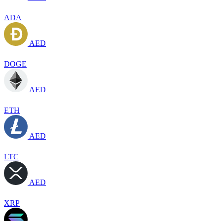
ADA
AED
DOGE
AED
ETH
AED
LTC
AED
XRP