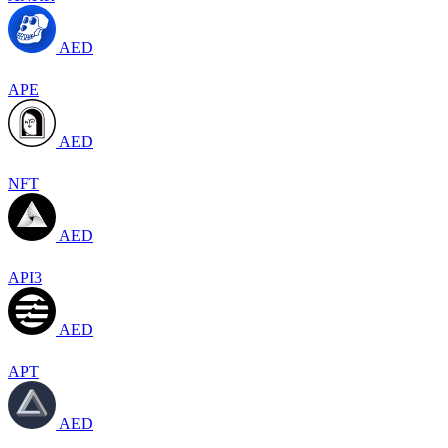
AED
APE
AED
NFT
AED
API3
AED
APT
AED