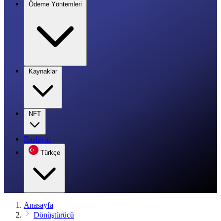
Ödeme Yöntemleri
Kaynaklar
NFT
Başlayın
Türkçe
Anasayfa
Dönüştürücü