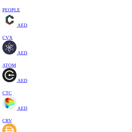
PEOPLE
AED
CVX
AED
ATOM
AED
CTC
AED
CRV