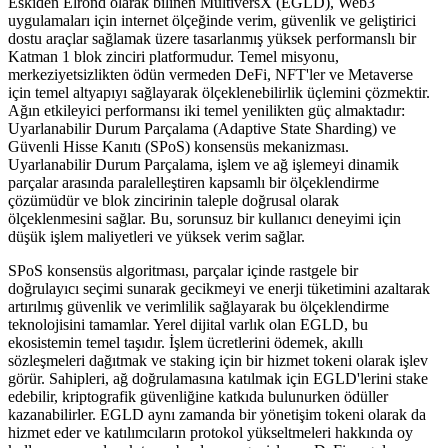
Eskiden Elrond olarak bilinen MultiversX (EGLD), Web3
uygulamaları için internet ölçeğinde verim, güvenlik ve geliştirici
dostu araçlar sağlamak üzere tasarlanmış yüksek performanslı bir
Katman 1 blok zinciri platformudur. Temel misyonu,
merkeziyetsizlikten ödün vermeden DeFi, NFT'ler ve Metaverse
için temel altyapıyı sağlayarak ölçeklenebilirlik üçlemini çözmektir.
Ağın etkileyici performansı iki temel yenilikten güç almaktadır:
Uyarlanabilir Durum Parçalama (Adaptive State Sharding) ve
Güvenli Hisse Kanıtı (SPoS) konsensüs mekanizması.
Uyarlanabilir Durum Parçalama, işlem ve ağ işlemeyi dinamik
parçalar arasında paralelleştiren kapsamlı bir ölçeklendirme
çözümüdür ve blok zincirinin taleple doğrusal olarak
ölçeklenmesini sağlar. Bu, sorunsuz bir kullanıcı deneyimi için
düşük işlem maliyetleri ve yüksek verim sağlar.
SPoS konsensüs algoritması, parçalar içinde rastgele bir
doğrulayıcı seçimi sunarak gecikmeyi ve enerji tüketimini azaltarak
artırılmış güvenlik ve verimlilik sağlayarak bu ölçeklendirme
teknolojisini tamamlar. Yerel dijital varlık olan EGLD, bu
ekosistemin temel taşıdır. İşlem ücretlerini ödemek, akıllı
sözleşmeleri dağıtmak ve staking için bir hizmet tokeni olarak işlev
görür. Sahipleri, ağ doğrulamasına katılmak için EGLD'lerini stake
edebilir, kriptografik güvenliğine katkıda bulunurken ödüller
kazanabilirler. EGLD aynı zamanda bir yönetişim tokeni olarak da
hizmet eder ve katılımcıların protokol yükseltmeleri hakkında oy