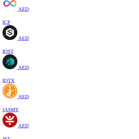
AED
ICP
AED
IOST
AED
IOTX
AED
JASMY
AED
JST