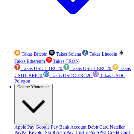
Takas Bitcoin
Takas Solana
Takas Litecoin
Takas Ethereum
Takas TRON
Takas USDT TRC20
Takas USDT ERC20
Takas
USDT BEP20
Takas USDC ERC20
Takas USDC
Polygon
Ödeme Yöntemleri
Apple Pay
Google Pay
Bank Account
Debit Card
Neteller
PayPal
Revolut
Skrill
AstroPay
Trustly
Pix
SPEI
Credit Card