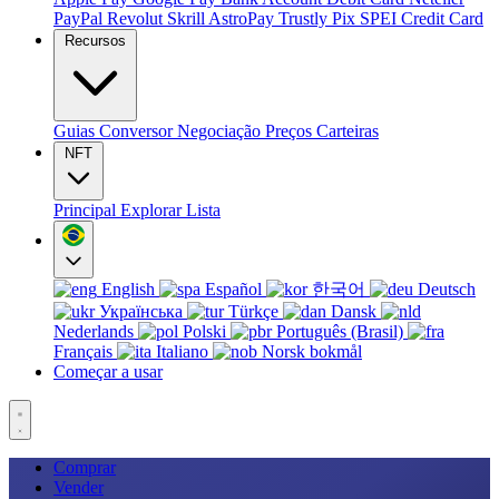
PayPal
Revolut
Skrill
AstroPay
Trustly
Pix
SPEI
Credit Card
Recursos
Guias
Conversor
Negociação
Preços
Carteiras
NFT
Principal
Explorar
Lista
English
Español
한국어
Deutsch
Українська
Türkçe
Dansk
Nederlands
Polski
Português (Brasil)
Français
Italiano
Norsk bokmål
Começar a usar
Comprar
Vender