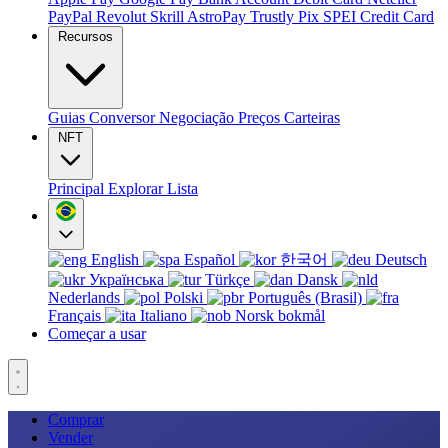
PayPal
Revolut
Skrill
AstroPay
Trustly
Pix
SPEI
Credit Card
Recursos
Guias
Conversor
Negociação
Preços
Carteiras
NFT
Principal
Explorar
Lista
English
Español
한국어
Deutsch
Українська
Türkçe
Dansk
Nederlands
Polski
Português (Brasil)
Français
Italiano
Norsk bokmål
Começar a usar
Comprar
Vender