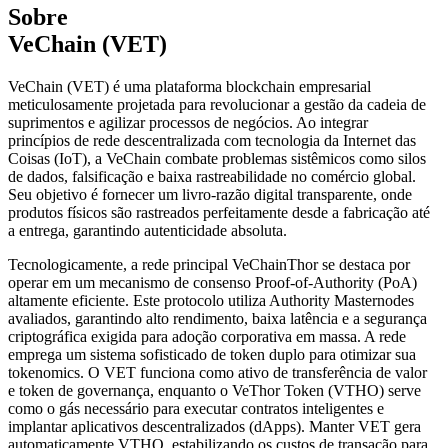
Sobre
VeChain (VET)
VeChain (VET) é uma plataforma blockchain empresarial
meticulosamente projetada para revolucionar a gestão da cadeia de
suprimentos e agilizar processos de negócios. Ao integrar
princípios de rede descentralizada com tecnologia da Internet das
Coisas (IoT), a VeChain combate problemas sistêmicos como silos
de dados, falsificação e baixa rastreabilidade no comércio global.
Seu objetivo é fornecer um livro-razão digital transparente, onde
produtos físicos são rastreados perfeitamente desde a fabricação até
a entrega, garantindo autenticidade absoluta.
Tecnologicamente, a rede principal VeChainThor se destaca por
operar em um mecanismo de consenso Proof-of-Authority (PoA)
altamente eficiente. Este protocolo utiliza Authority Masternodes
avaliados, garantindo alto rendimento, baixa latência e a segurança
criptográfica exigida para adoção corporativa em massa. A rede
emprega um sistema sofisticado de token duplo para otimizar sua
tokenomics. O VET funciona como ativo de transferência de valor
e token de governança, enquanto o VeThor Token (VTHO) serve
como o gás necessário para executar contratos inteligentes e
implantar aplicativos descentralizados (dApps). Manter VET gera
automaticamente VTHO, estabilizando os custos de transação para