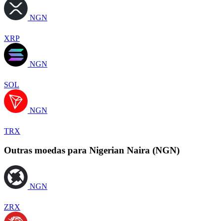
NGN
XRP
NGN
SOL
NGN
TRX
Outras moedas para Nigerian Naira (NGN)
NGN
ZRX