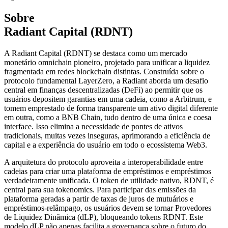
Sobre
Radiant Capital (RDNT)
A Radiant Capital (RDNT) se destaca como um mercado
monetário omnichain pioneiro, projetado para unificar a liquidez
fragmentada em redes blockchain distintas. Construída sobre o
protocolo fundamental LayerZero, a Radiant aborda um desafio
central em finanças descentralizadas (DeFi) ao permitir que os
usuários depositem garantias em uma cadeia, como a Arbitrum, e
tomem emprestado de forma transparente um ativo digital diferente
em outra, como a BNB Chain, tudo dentro de uma única e coesa
interface. Isso elimina a necessidade de pontes de ativos
tradicionais, muitas vezes inseguras, aprimorando a eficiência de
capital e a experiência do usuário em todo o ecossistema Web3.
A arquitetura do protocolo aproveita a interoperabilidade entre
cadeias para criar uma plataforma de empréstimos e empréstimos
verdadeiramente unificada. O token de utilidade nativo, RDNT, é
central para sua tokenomics. Para participar das emissões da
plataforma geradas a partir de taxas de juros de mutuários e
empréstimos-relâmpago, os usuários devem se tornar Provedores
de Liquidez Dinâmica (dLP), bloqueando tokens RDNT. Este
modelo dLP não apenas facilita a governança sobre o futuro do