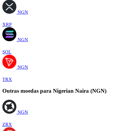
NGN
XRP
NGN
SOL
NGN
TRX
Outras moedas para Nigerian Naira (NGN)
NGN
ZRX