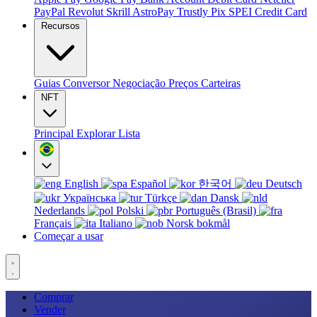
PayPal
Revolut
Skrill
AstroPay
Trustly
Pix
SPEI
Credit Card
Recursos
Guias
Conversor
Negociação
Preços
Carteiras
NFT
Principal
Explorar
Lista
English
Español
한국어
Deutsch
Українська
Türkçe
Dansk
Nederlands
Polski
Português (Brasil)
Français
Italiano
Norsk bokmål
Começar a usar
Comprar
Vender