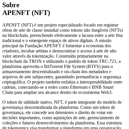
Sobre
APENFT (NFT)
APENFT (NFT) é um projeto especializado focado em registrar
obras de arte de classe mundial como tokens não fungíveis (NFTs)
na blockchain, preenchendo efetivamente a lacuna entre a arte fina
tradicional e o emergente espaço de ativos digitais. A missão
principal da Fundação APENFT é fomentar a economia dos
criadores, incubar artistas e democratizar o acesso à arte de alto
valor através da tokenização. Construída primariamente na
blockchain da TRON e utilizando o padrão de token TRC-721, a
plataforma aproveita o BitTorrent File System (BTFS) para o
armazenamento descentralizado e on-chain dos metadados e
arquivos de arte subjacentes, garantindo permanência e segurança
criptográfica. O projeto também enfatiza a interoperabilidade entre
cadeias, conectando-se a redes como Ethereum e BNB Smart
Chain para ampliar seu alcance dentro do ecossistema Web3.
O token de utilidade nativo, NFT, é parte integrante do modelo de
governança descentralizada da plataforma. Como um token de
governança, ele concede aos detentores o direito de votar em
decisões importantes, como aquisições de arte, gerenciamento de
coleções e futuros desenvolvimentos da plataforma. Essa estrutura
de tokenomics visa transformar a plataforma em uma organização