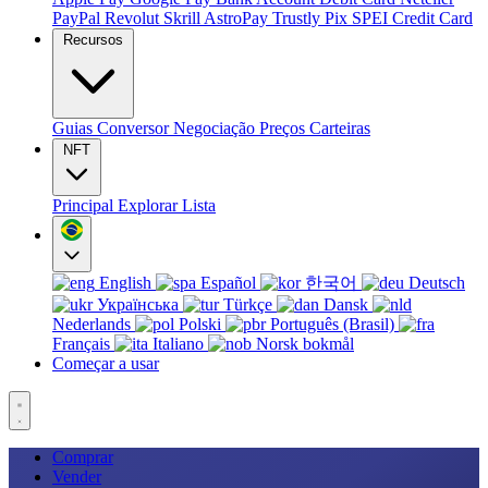
PayPal
Revolut
Skrill
AstroPay
Trustly
Pix
SPEI
Credit Card
Recursos
Guias
Conversor
Negociação
Preços
Carteiras
NFT
Principal
Explorar
Lista
English
Español
한국어
Deutsch
Українська
Türkçe
Dansk
Nederlands
Polski
Português (Brasil)
Français
Italiano
Norsk bokmål
Começar a usar
Comprar
Vender