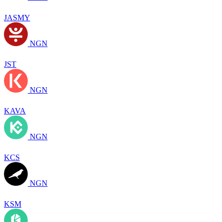
JASMY
NGN
JST
NGN
KAVA
NGN
KCS
NGN
KSM