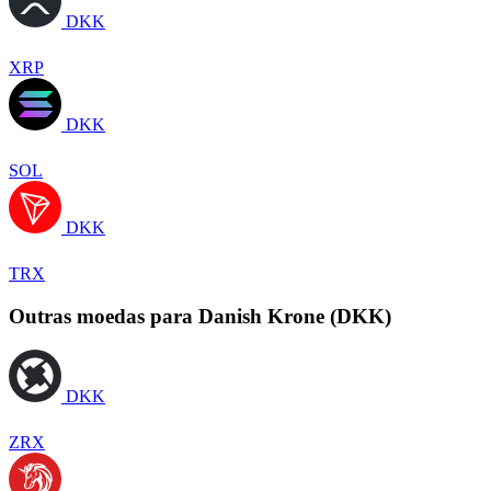
DKK
XRP
DKK
SOL
DKK
TRX
Outras moedas para Danish Krone (DKK)
DKK
ZRX