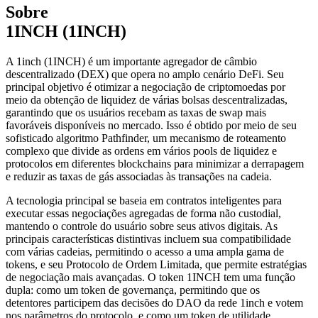
Sobre
1INCH (1INCH)
A 1inch (1INCH) é um importante agregador de câmbio
descentralizado (DEX) que opera no amplo cenário DeFi. Seu
principal objetivo é otimizar a negociação de criptomoedas por
meio da obtenção de liquidez de várias bolsas descentralizadas,
garantindo que os usuários recebam as taxas de swap mais
favoráveis disponíveis no mercado. Isso é obtido por meio de seu
sofisticado algoritmo Pathfinder, um mecanismo de roteamento
complexo que divide as ordens em vários pools de liquidez e
protocolos em diferentes blockchains para minimizar a derrapagem
e reduzir as taxas de gás associadas às transações na cadeia.
A tecnologia principal se baseia em contratos inteligentes para
executar essas negociações agregadas de forma não custodial,
mantendo o controle do usuário sobre seus ativos digitais. As
principais características distintivas incluem sua compatibilidade
com várias cadeias, permitindo o acesso a uma ampla gama de
tokens, e seu Protocolo de Ordem Limitada, que permite estratégias
de negociação mais avançadas. O token 1INCH tem uma função
dupla: como um token de governança, permitindo que os
detentores participem das decisões do DAO da rede 1inch e votem
nos parâmetros do protocolo, e como um token de utilidade,