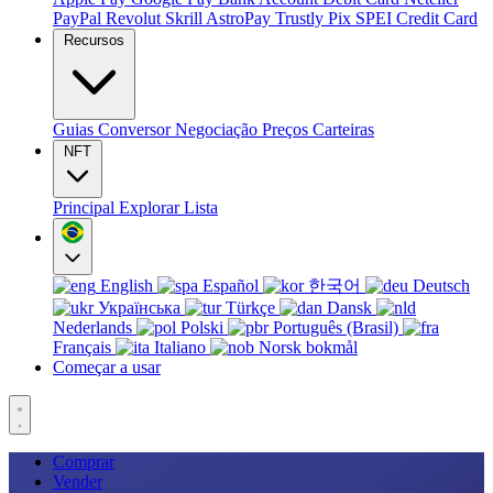
PayPal
Revolut
Skrill
AstroPay
Trustly
Pix
SPEI
Credit Card
Recursos
Guias
Conversor
Negociação
Preços
Carteiras
NFT
Principal
Explorar
Lista
English
Español
한국어
Deutsch
Українська
Türkçe
Dansk
Nederlands
Polski
Português (Brasil)
Français
Italiano
Norsk bokmål
Começar a usar
Comprar
Vender