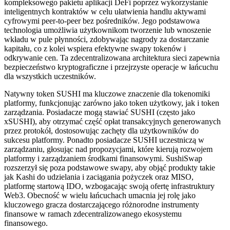
kompleksowego pakietu aplikacji DeFi poprzez wykorzystanie
inteligentnych kontraktów w celu ułatwienia handlu aktywami
cyfrowymi peer-to-peer bez pośredników. Jego podstawowa
technologia umożliwia użytkownikom tworzenie lub wnoszenie
wkładu w pule płynności, zdobywając nagrody za dostarczanie
kapitału, co z kolei wspiera efektywne swapy tokenów i
odkrywanie cen. Ta zdecentralizowana architektura sieci zapewnia
bezpieczeństwo kryptograficzne i przejrzyste operacje w łańcuchu
dla wszystkich uczestników.
Natywny token SUSHI ma kluczowe znaczenie dla tokenomiki
platformy, funkcjonując zarówno jako token użytkowy, jak i token
zarządzania. Posiadacze mogą stawiać SUSHI (często jako
xSUSHI), aby otrzymać część opłat transakcyjnych generowanych
przez protokół, dostosowując zachęty dla użytkowników do
sukcesu platformy. Ponadto posiadacze SUSHI uczestniczą w
zarządzaniu, głosując nad propozycjami, które kierują rozwojem
platformy i zarządzaniem środkami finansowymi. SushiSwap
rozszerzył się poza podstawowe swapy, aby objąć produkty takie
jak Kashi do udzielania i zaciągania pożyczek oraz MISO,
platformę startową IDO, wzbogacając swoją ofertę infrastruktury
Web3. Obecność w wielu łańcuchach umacnia jej rolę jako
kluczowego gracza dostarczającego różnorodne instrumenty
finansowe w ramach zdecentralizowanego ekosystemu
finansowego.