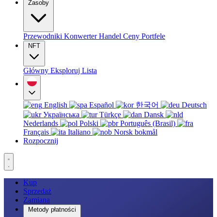
Zasoby
Przewodniki
Konwerter
Handel
Ceny
Portfele
NFT
Główny
Eksploruj
Lista
English
Español
한국어
Deutsch
Українська
Türkçe
Dansk
Nederlands
Polski
Português (Brasil)
Français
Italiano
Norsk bokmål
Rozpocznij
Kup
Sprzedaż
Zamiana
Metody płatności