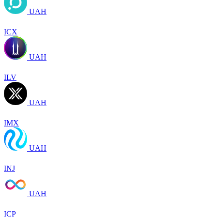
UAH
ICX
UAH
ILV
UAH
IMX
UAH
INJ
UAH
ICP