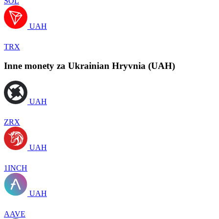
SOL
UAH
TRX
Inne monety za Ukrainian Hryvnia (UAH)
UAH
ZRX
UAH
1INCH
UAH
AAVE