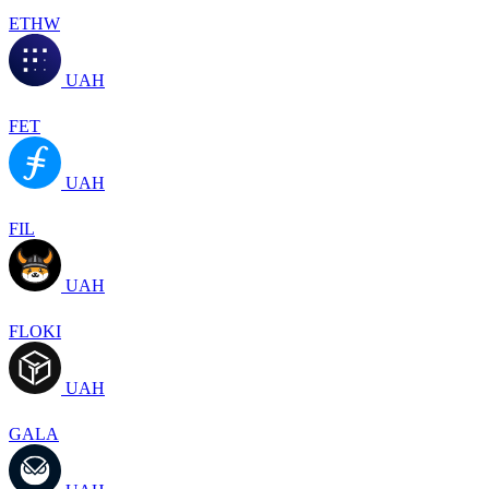
ETHW
UAH
FET
UAH
FIL
UAH
FLOKI
UAH
GALA