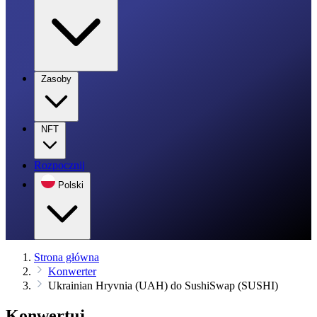
Zasoby
NFT
Rozpocznij
Polski
Strona główna
Konwerter
Ukrainian Hryvnia (UAH) do SushiSwap (SUSHI)
Konwertuj