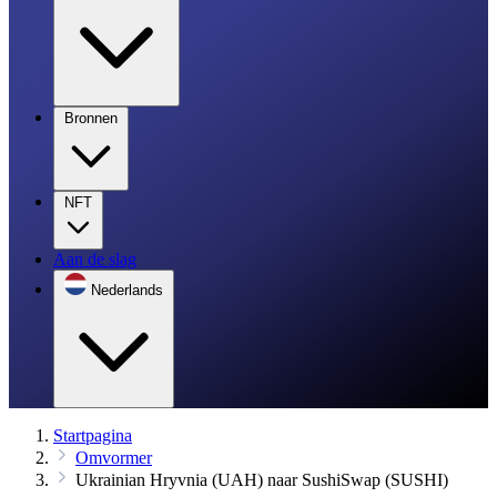
Bronnen
NFT
Aan de slag
Nederlands
Startpagina
Omvormer
Ukrainian Hryvnia (UAH) naar SushiSwap (SUSHI)