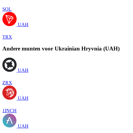
SOL
UAH
TRX
Andere munten voor Ukrainian Hryvnia (UAH)
UAH
ZRX
UAH
1INCH
UAH