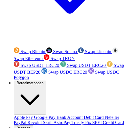
Swap Bitcoin
Swap Solana
Swap Litecoin
Swap Ethereum
Swap TRON
Swap USDT TRC20
Swap USDT ERC20
Swap
USDT BEP20
Swap USDC ERC20
Swap USDC
Polygon
Betaalmethoden
Apple Pay
Google Pay
Bank Account
Debit Card
Neteller
PayPal
Revolut
Skrill
AstroPay
Trustly
Pix
SPEI
Credit Card