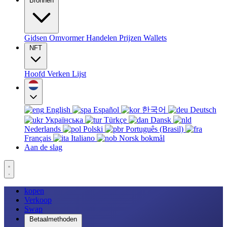
Bronnen
Gidsen
Omvormer
Handelen
Prijzen
Wallets
NFT
Hoofd
Verken
Lijst
English
Español
한국어
Deutsch
Українська
Türkçe
Dansk
Nederlands
Polski
Português (Brasil)
Français
Italiano
Norsk bokmål
Aan de slag
kopen
Verkoop
Swap
Betaalmethoden