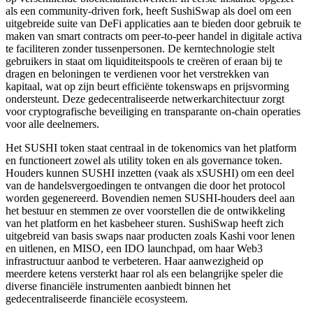
als een community-driven fork, heeft SushiSwap als doel om een
uitgebreide suite van DeFi applicaties aan te bieden door gebruik te
maken van smart contracts om peer-to-peer handel in digitale activa
te faciliteren zonder tussenpersonen. De kerntechnologie stelt
gebruikers in staat om liquiditeitspools te creëren of eraan bij te
dragen en beloningen te verdienen voor het verstrekken van
kapitaal, wat op zijn beurt efficiënte tokenswaps en prijsvorming
ondersteunt. Deze gedecentraliseerde netwerkarchitectuur zorgt
voor cryptografische beveiliging en transparante on-chain operaties
voor alle deelnemers.
Het SUSHI token staat centraal in de tokenomics van het platform
en functioneert zowel als utility token en als governance token.
Houders kunnen SUSHI inzetten (vaak als xSUSHI) om een deel
van de handelsvergoedingen te ontvangen die door het protocol
worden gegenereerd. Bovendien nemen SUSHI-houders deel aan
het bestuur en stemmen ze over voorstellen die de ontwikkeling
van het platform en het kasbeheer sturen. SushiSwap heeft zich
uitgebreid van basis swaps naar producten zoals Kashi voor lenen
en uitlenen, en MISO, een IDO launchpad, om haar Web3
infrastructuur aanbod te verbeteren. Haar aanwezigheid op
meerdere ketens versterkt haar rol als een belangrijke speler die
diverse financiële instrumenten aanbiedt binnen het
gedecentraliseerde financiële ecosysteem.