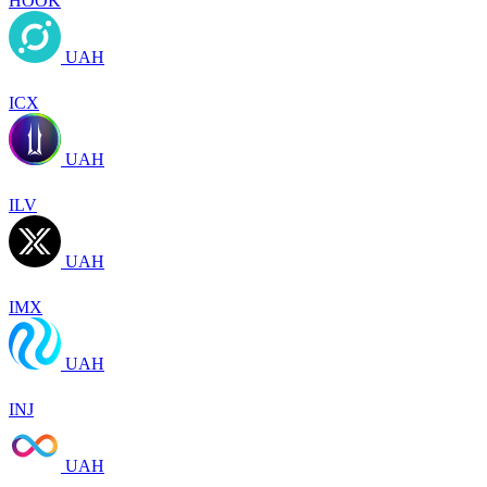
HOOK
UAH
ICX
UAH
ILV
UAH
IMX
UAH
INJ
UAH