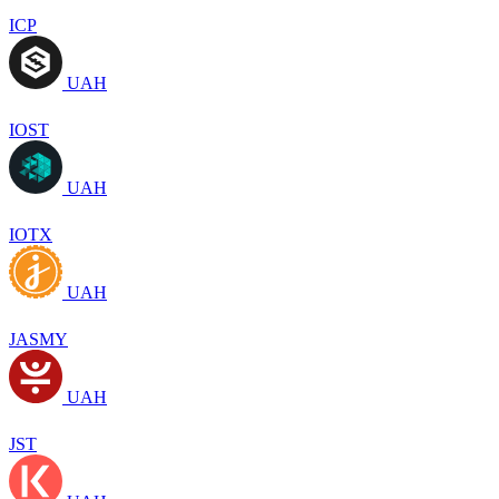
ICP
UAH
IOST
UAH
IOTX
UAH
JASMY
UAH
JST