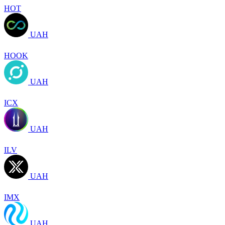
HOT
UAH
HOOK
UAH
ICX
UAH
ILV
UAH
IMX
UAH