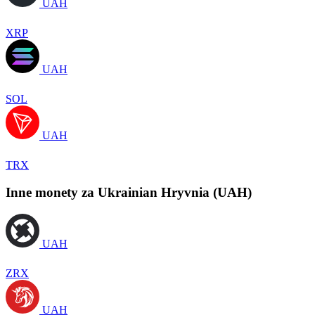
UAH
XRP
UAH
SOL
UAH
TRX
Inne monety za Ukrainian Hryvnia (UAH)
UAH
ZRX
UAH