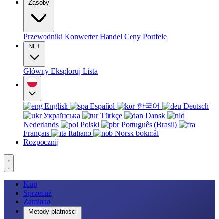
Zasoby
Przewodniki
Konwerter
Handel
Ceny
Portfele
NFT
Główny
Eksploruj
Lista
English
Español
한국어
Deutsch
Українська
Türkçe
Dansk
Nederlands
Polski
Português (Brasil)
Français
Italiano
Norsk bokmål
Rozpocznij
Kup
Sprzedaż
Zamiana
Metody płatności