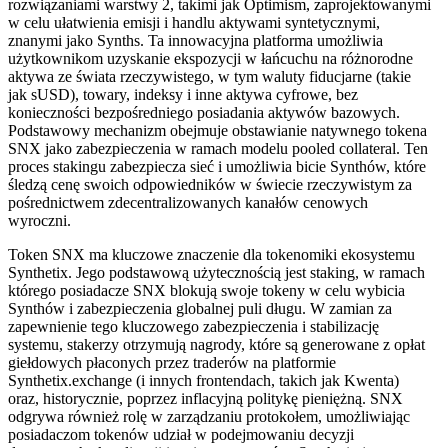
rozwiązaniami warstwy 2, takimi jak Optimism, zaprojektowanymi
w celu ułatwienia emisji i handlu aktywami syntetycznymi,
znanymi jako Synths. Ta innowacyjna platforma umożliwia
użytkownikom uzyskanie ekspozycji w łańcuchu na różnorodne
aktywa ze świata rzeczywistego, w tym waluty fiducjarne (takie
jak sUSD), towary, indeksy i inne aktywa cyfrowe, bez
konieczności bezpośredniego posiadania aktywów bazowych.
Podstawowy mechanizm obejmuje obstawianie natywnego tokena
SNX jako zabezpieczenia w ramach modelu pooled collateral. Ten
proces stakingu zabezpiecza sieć i umożliwia bicie Synthów, które
śledzą cenę swoich odpowiedników w świecie rzeczywistym za
pośrednictwem zdecentralizowanych kanałów cenowych
wyroczni.
Token SNX ma kluczowe znaczenie dla tokenomiki ekosystemu
Synthetix. Jego podstawową użytecznością jest staking, w ramach
którego posiadacze SNX blokują swoje tokeny w celu wybicia
Synthów i zabezpieczenia globalnej puli długu. W zamian za
zapewnienie tego kluczowego zabezpieczenia i stabilizację
systemu, stakerzy otrzymują nagrody, które są generowane z opłat
giełdowych płaconych przez traderów na platformie
Synthetix.exchange (i innych frontendach, takich jak Kwenta)
oraz, historycznie, poprzez inflacyjną politykę pieniężną. SNX
odgrywa również rolę w zarządzaniu protokołem, umożliwiając
posiadaczom tokenów udział w podejmowaniu decyzji