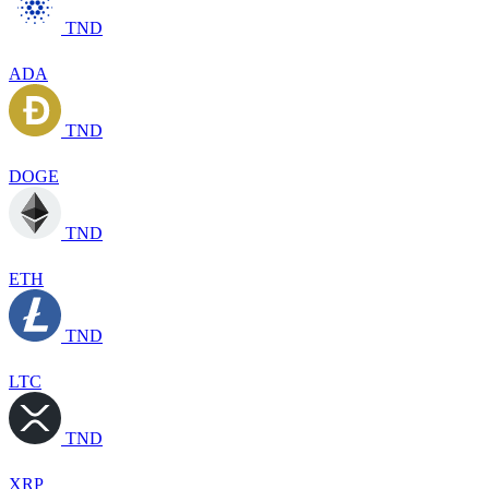
TND
ADA
TND
DOGE
TND
ETH
TND
LTC
TND
XRP