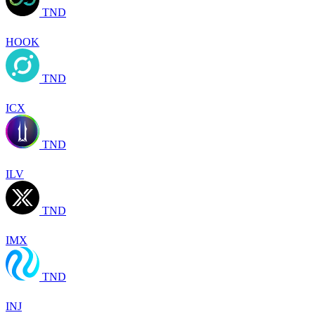
TND
HOOK
TND
ICX
TND
ILV
TND
IMX
TND
INJ