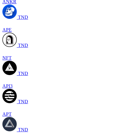
ANKR
TND
APE
TND
NFT
TND
API3
TND
APT
TND