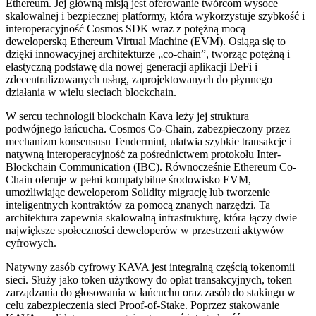
Ethereum. Jej główną misją jest oferowanie twórcom wysoce
skalowalnej i bezpiecznej platformy, która wykorzystuje szybkość i
interoperacyjność Cosmos SDK wraz z potężną mocą
deweloperską Ethereum Virtual Machine (EVM). Osiąga się to
dzięki innowacyjnej architekturze „co-chain”, tworząc potężną i
elastyczną podstawę dla nowej generacji aplikacji DeFi i
zdecentralizowanych usług, zaprojektowanych do płynnego
działania w wielu sieciach blockchain.
W sercu technologii blockchain Kava leży jej struktura
podwójnego łańcucha. Cosmos Co-Chain, zabezpieczony przez
mechanizm konsensusu Tendermint, ułatwia szybkie transakcje i
natywną interoperacyjność za pośrednictwem protokołu Inter-
Blockchain Communication (IBC). Równocześnie Ethereum Co-
Chain oferuje w pełni kompatybilne środowisko EVM,
umożliwiając deweloperom Solidity migrację lub tworzenie
inteligentnych kontraktów za pomocą znanych narzędzi. Ta
architektura zapewnia skalowalną infrastrukturę, która łączy dwie
największe społeczności deweloperów w przestrzeni aktywów
cyfrowych.
Natywny zasób cyfrowy KAVA jest integralną częścią tokenomii
sieci. Służy jako token użytkowy do opłat transakcyjnych, token
zarządzania do głosowania w łańcuchu oraz zasób do stakingu w
celu zabezpieczenia sieci Proof-of-Stake. Poprzez stakowanie