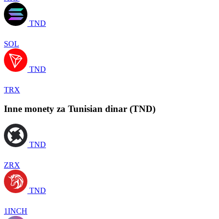
TND
SOL
TND
TRX
Inne monety za Tunisian dinar (TND)
TND
ZRX
TND
1INCH