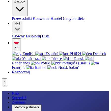
Zasoby
Przewodniki
Konwerter
Handel
Ceny
Portfele
NFT
Główny
Eksploruj
Lista
English
Español
한국어
Deutsch
Українська
Türkçe
Dansk
Nederlands
Polski
Português (Brasil)
Français
Italiano
Norsk bokmål
Rozpocznij
Kup
Sprzedaż
Zamiana
Metody płatności