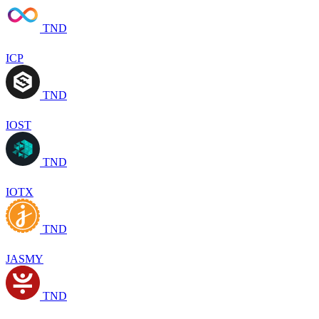
TND
ICP
TND
IOST
TND
IOTX
TND
JASMY
TND