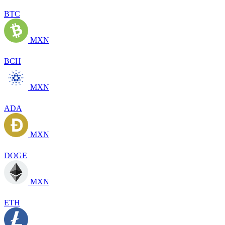
BTC
MXN
BCH
MXN
ADA
MXN
DOGE
MXN
ETH