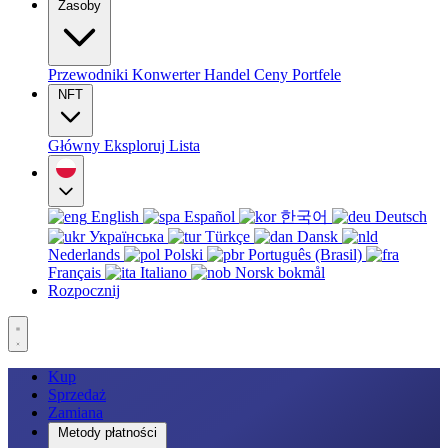
Zasoby
Przewodniki
Konwerter
Handel
Ceny
Portfele
NFT
Główny
Eksploruj
Lista
English
Español
한국어
Deutsch
Українська
Türkçe
Dansk
Nederlands
Polski
Português (Brasil)
Français
Italiano
Norsk bokmål
Rozpocznij
Kup
Sprzedaż
Zamiana
Metody płatności