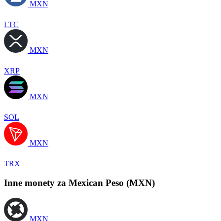
MXN
LTC
MXN
XRP
MXN
SOL
MXN
TRX
Inne monety za Mexican Peso (MXN)
MXN