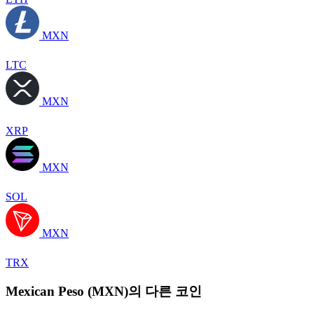
MXN
LTC
MXN
XRP
MXN
SOL
MXN
TRX
Mexican Peso (MXN)의 다른 코인