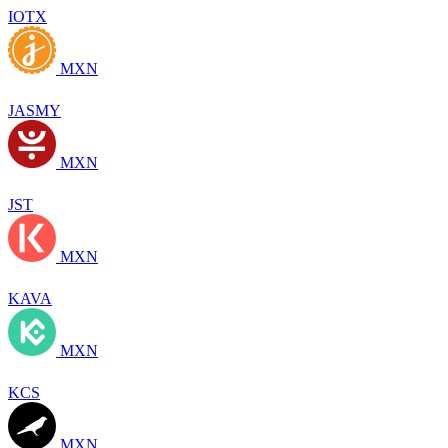
IOTX
MXN
JASMY
MXN
JST
MXN
KAVA
MXN
KCS
MXN