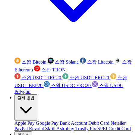
스왑 Bitcoin
스왑 Solana
스왑 Litecoin
스왑
Ethereum
스왑 TRON
스왑 USDT TRC20
스왑 USDT ERC20
스왑
USDT BEP20
스왑 USDC ERC20
스왑 USDC
Polygon
결제 방법
Apple Pay
Google Pay
Bank Account
Debit Card
Neteller
PayPal
Revolut
Skrill
AstroPay
Trustly
Pix
SPEI
Credit Card
리소스